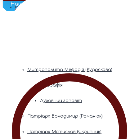
Наш Телеграм
Фонди пам’яті
Митрополита Володимира (Сабодана)
Біографія
Духовний заповіт
Митрополита Мефодія (Кудрякова)
Біографія
Духовний заповіт
Патріарх Володимир (Романюк)
Патріарх Мстислав (Скрипник)