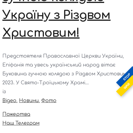
Україну з Різдвом
Христовим!
Предстоятеля Православної Церкви України,
Епіфанія та увесь український народ вітає
Буковина гучною колядою з Різдвом Христовим
STOP
2023. У Свято-Троїцькому Храмі...
WAR
із
Відео
,
Новини
,
Фото
Пожертва
Наш Телеграм