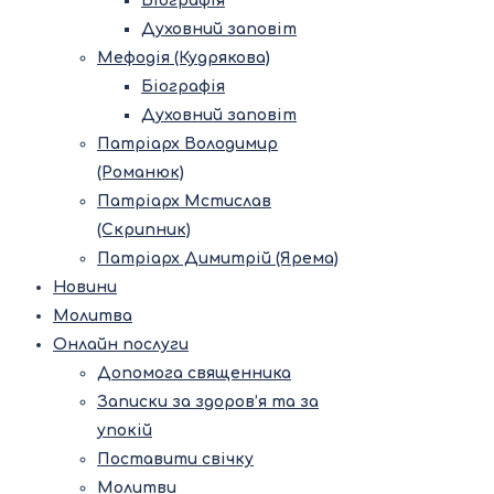
Біографія
Духовний заповіт
Мефодія (Кудрякова)
Біографія
Духовний заповіт
Патріарх Володимир
(Романюк)
Патріарх Мстислав
(Скрипник)
Патріарх Димитрій (Ярема)
Новини
Молитва
Онлайн послуги
Допомога священника
Записки за здоров’я та за
упокій
Поставити свічку
Молитви