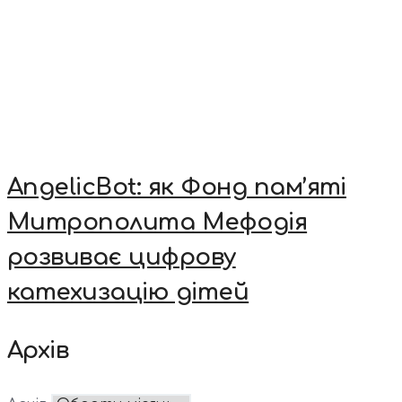
AngelicBot: як Фонд пам’яті
Митрополита Мефодія
розвиває цифрову
катехизацію дітей
Архів