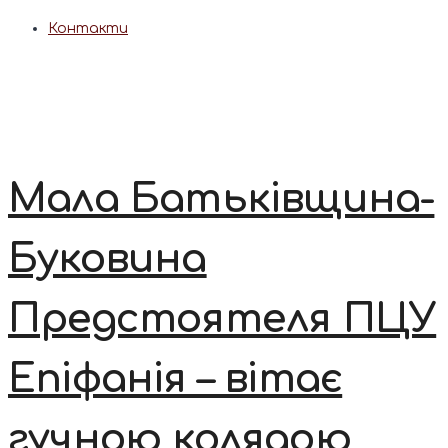
Контакти
Мала Батьківщина-
Буковина
Предстоятеля ПЦУ
Епіфанія – вітає
гучною колядою