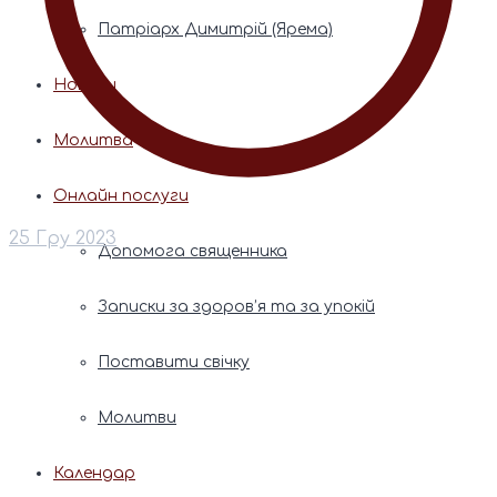
Патріарх Димитрій (Ярема)
Новини
Молитва
Онлайн послуги
25 Гру 2023
Допомога священника
Записки за здоров’я та за упокій
Поставити свічку
Молитви
Календар