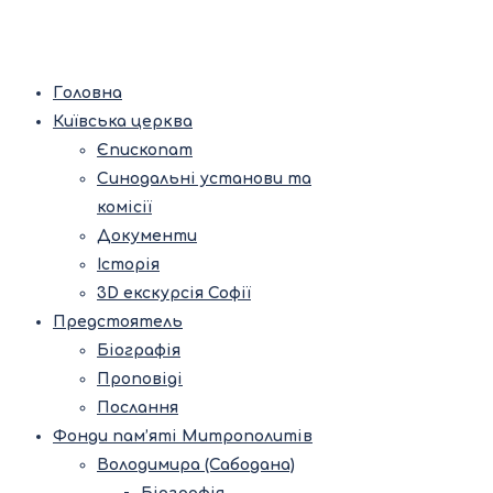
Головна
Київська церква
Єпископат
Синодальні установи та
комісії
Документи
Історія
3D екскурсія Софії
Предстоятель
Біографія
Проповіді
Послання
Фонди пам’яті Митрополитів
Володимира (Сабодана)