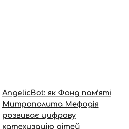
AngelicBot: як Фонд пам’яті
Митрополита Мефодія
розвиває цифрову
катехизацію дітей