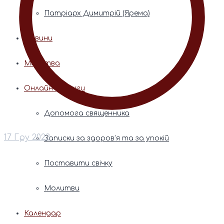
Патріарх Димитрій (Ярема)
Новини
Молитва
Онлайн послуги
Допомога священника
17 Гру 2023
Записки за здоров’я та за упокій
Поставити свічку
Молитви
Календар