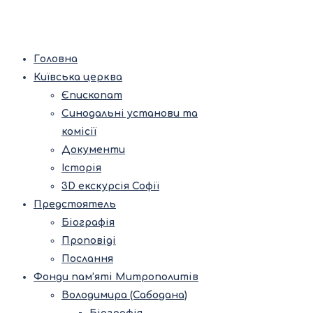
Головна
Київська церква
Єпископат
Синодальні установи та
комісії
Документи
Історія
3D екскурсія Софії
Предстоятель
Біографія
Проповіді
Послання
Фонди пам’яті Митрополитів
Володимира (Сабодана)