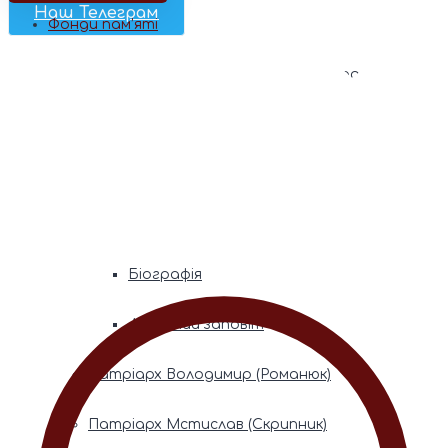
Наш Телеграм
Фонди пам’яті
Митрополита Володимира (Сабодана)
Біографія
Духовний заповіт
Митрополита Мефодія (Кудрякова)
Біографія
Духовний заповіт
Патріарх Володимир (Романюк)
Патріарх Мстислав (Скрипник)