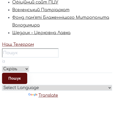
Офіційний сайт ПЦУ
Вселенський Патріархат
Фонд пам’яті Блаженнішого Митрополита
Володимира
Щедрик – Церковна Лавка
Наш Телеграм
із
Powered by
Translate