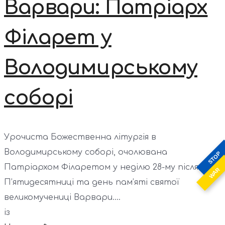
Варвари: Патріарх
Філарет у
Володимирському
соборі
Урочиста Божественна літургія в
Володимирському соборі, очолювана
STOP
Патріархом Філаретом у неділю 28-му після
WAR
П’ятидесятниці та день пам’яті святої
великомучениці Варвари....
із