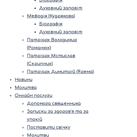
Біографія
Духовний заповіт
Мефодія (Кудрякова)
Біографія
Духовний заповіт
Патріарх Володимир
(Романюк)
Патріарх Мстислав
(Скрипник)
Патріарх Димитрій (Ярема)
Новини
Молитва
Онлайн послуги
Допомога священника
Записки за здоров’я та за
упокій
Поставити свічку
Молитви