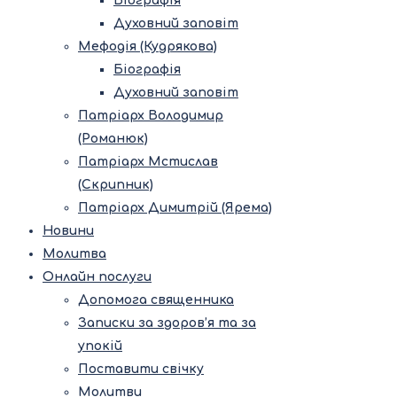
Біографія
Духовний заповіт
Мефодія (Кудрякова)
Біографія
Духовний заповіт
Патріарх Володимир
(Романюк)
Патріарх Мстислав
(Скрипник)
Патріарх Димитрій (Ярема)
Новини
Молитва
Онлайн послуги
Допомога священника
Записки за здоров’я та за
упокій
Поставити свічку
Молитви