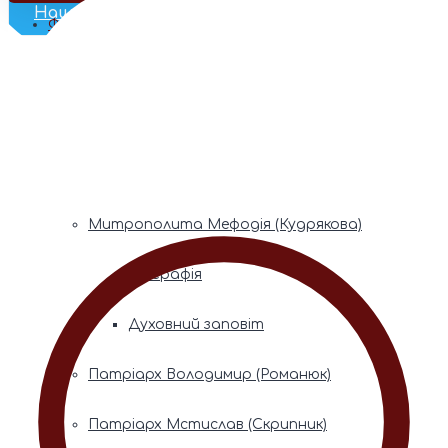
Наш Телеграм
Фонди пам’яті
Митрополита Володимира (Сабодана)
Біографія
Духовний заповіт
Митрополита Мефодія (Кудрякова)
Біографія
Духовний заповіт
Патріарх Володимир (Романюк)
Патріарх Мстислав (Скрипник)