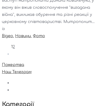
Виступ митрополита Данила Ковальчука, у
якому він вжив словосполучення “вигадана
війна”, викликав обурення та різні реакції у
церковному співтоваристві. Митрополит...
із
Відео
,
Новини
,
Фото
1
2
Пожертва
Наш Телеграм
Категорії