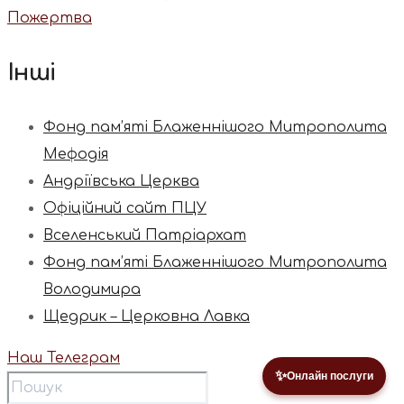
Пожертва
Інші
Фонд пам’яті Блаженнішого Митрополита
Мефодія
Андріївська Церква
Офіційний сайт ПЦУ
Вселенський Патріархат
Фонд пам’яті Блаженнішого Митрополита
Володимира
Щедрик – Церковна Лавка
Наш Телеграм
✨
Онлайн послуги