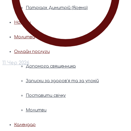
Патріарх Димитрій (Ярема)
Новини
Молитва
Онлайн послуги
11 Чер 2026
Допомога священника
Записки за здоров’я та за упокій
Поставити свічку
Молитви
Календар