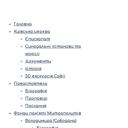
Головна
Київська церква
Єпископат
Синодальні установи та
комісії
Документи
Історія
3D екскурсія Софії
Предстоятель
Біографія
Проповіді
Послання
Фонди пам’яті Митрополитів
Володимира (Сабодана)