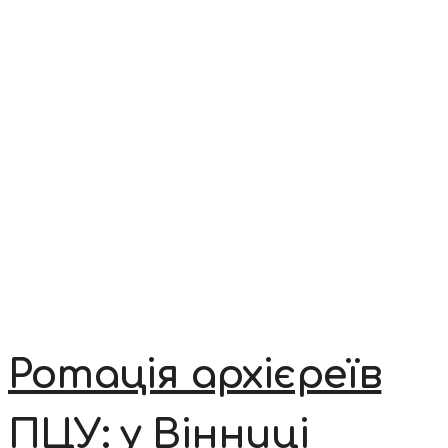
Ротація архієреїв
ПЦУ: у Вінниці