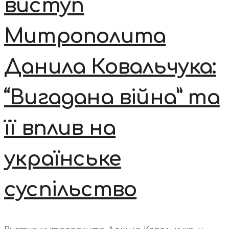
виступ
Митрополита
Данила Ковальчука:
“Вигадана війна” та
її вплив на
українське
суспільство