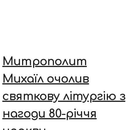
Митрополит
Михаїл очолив
святкову літургію з
нагоди 80-річчя