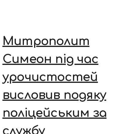
Митрополит
Симеон під час
урочистостей
висловив подяку
поліцейським за
службу