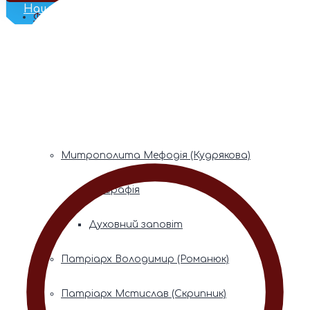
Наш Телеграм
Фонди пам’яті
Митрополита Володимира (Сабодана)
Біографія
Духовний заповіт
Митрополита Мефодія (Кудрякова)
Біографія
Духовний заповіт
Патріарх Володимир (Романюк)
Патріарх Мстислав (Скрипник)