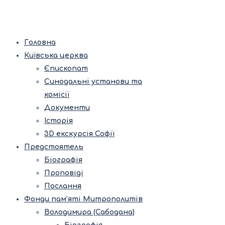
Головна
Київська церква
Єпископат
Синодальні установи та
комісії
Документи
Історія
3D екскурсія Софії
Предстоятель
Біографія
Проповіді
Послання
Фонди пам’яті Митрополитів
Володимира (Сабодана)