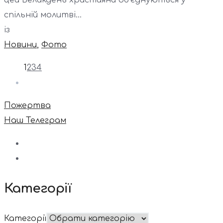
цей Великдень християни об’єднуються у
спільній молитві...
із
Новини
,
Фото
1
2
3
4
Пожертва
Наш Телеграм
Категорії
Категорії