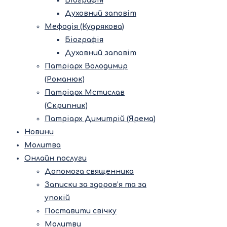
Біографія
Духовний заповіт
Мефодія (Кудрякова)
Біографія
Духовний заповіт
Патріарх Володимир
(Романюк)
Патріарх Мстислав
(Скрипник)
Патріарх Димитрій (Ярема)
Новини
Молитва
Онлайн послуги
Допомога священника
Записки за здоров’я та за
упокій
Поставити свічку
Молитви