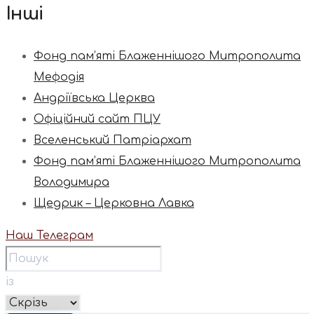
Інші
Фонд пам’яті Блаженнішого Митрополита
Мефодія
Андріївська Церква
Офіційний сайт ПЦУ
Вселенський Патріархат
Фонд пам’яті Блаженнішого Митрополита
Володимира
Щедрик – Церковна Лавка
Наш Телеграм
із