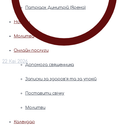
Патріарх Димитрій (Ярема)
Новини
Молитва
Онлайн послуги
22 Кві 2026
Допомога священника
Записки за здоров’я та за упокій
Поставити свічку
Молитви
Календар