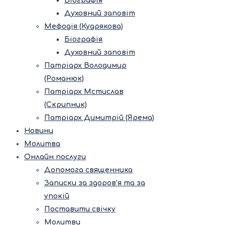
Біографія
Духовний заповіт
Мефодія (Кудрякова)
Біографія
Духовний заповіт
Патріарх Володимир
(Романюк)
Патріарх Мстислав
(Скрипник)
Патріарх Димитрій (Ярема)
Новини
Молитва
Онлайн послуги
Допомога священника
Записки за здоров’я та за
упокій
Поставити свічку
Молитви