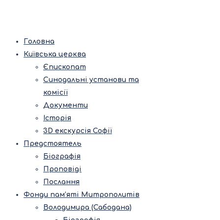
Головна
Київська церква
Єпископат
Синодальні установи та
комісії
Документи
Історія
3D екскурсія Софії
Предстоятель
Біографія
Проповіді
Послання
Фонди пам’яті Митрополитів
Володимира (Сабодана)