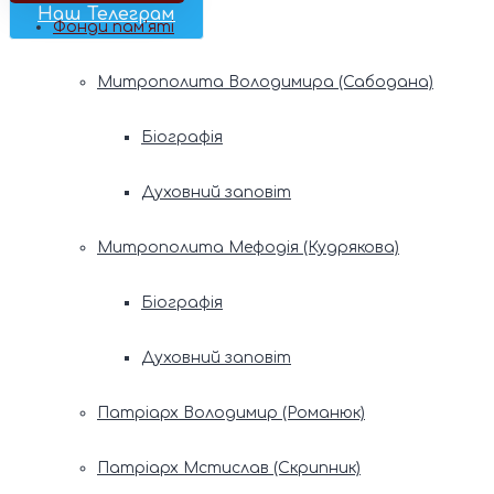
Наш Телеграм
Фонди пам’яті
Митрополита Володимира (Сабодана)
Біографія
Духовний заповіт
Митрополита Мефодія (Кудрякова)
Біографія
Духовний заповіт
Патріарх Володимир (Романюк)
Патріарх Мстислав (Скрипник)