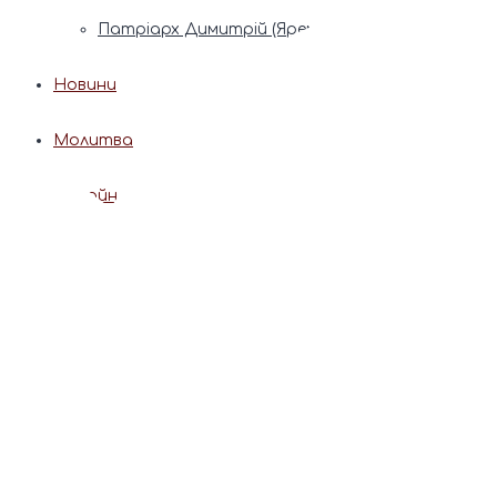
Патріарх Димитрій (Ярема)
Новини
Молитва
Онлайн послуги
Допомога священника
Записки за здоров’я та за упокій
Поставити свічку
Молитви
Календар