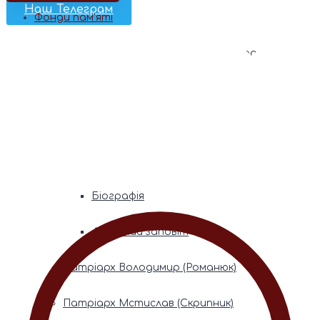
Наш Телеграм
Фонди пам’яті
Митрополита Володимира (Сабодана)
Біографія
Духовний заповіт
Митрополита Мефодія (Кудрякова)
Біографія
Духовний заповіт
Патріарх Володимир (Романюк)
Патріарх Мстислав (Скрипник)