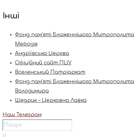
Інші
Фонд пам’яті Блаженнішого Митрополита
Мефодія
Андріївська Церква
Офіційний сайт ПЦУ
Вселенський Патріархат
Фонд пам’яті Блаженнішого Митрополита
Володимира
Щедрик – Церковна Лавка
Наш Телеграм
із