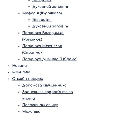
Біографія
Духовний заповіт
Мефодія (Кудрякова)
Біографія
Духовний заповіт
Патріарх Володимир
(Романюк)
Патріарх Мстислав
(Скрипник)
Патріарх Димитрій (Ярема)
Новини
Молитва
Онлайн послуги
Допомога священника
Записки за здоров’я та за
упокій
Поставити свічку
Молитви