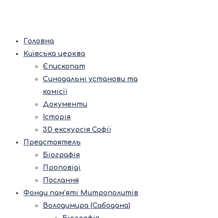
Головна
Київська церква
Єпископат
Синодальні установи та
комісії
Документи
Історія
3D екскурсія Софії
Предстоятель
Біографія
Проповіді
Послання
Фонди пам’яті Митрополитів
Володимира (Сабодана)