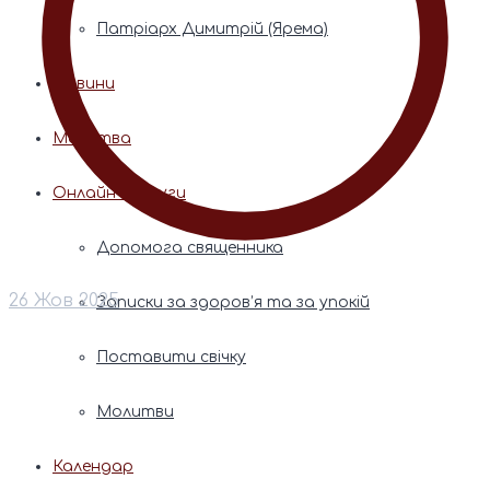
Патріарх Димитрій (Ярема)
Новини
Молитва
Онлайн послуги
Допомога священника
26 Жов 2025
Записки за здоров’я та за упокій
Поставити свічку
Молитви
Календар