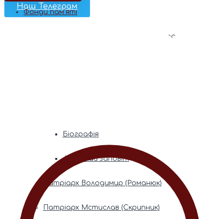
Наш Телеграм
Фонди пам’яті
Митрополита Володимира (Сабодана)
Біографія
Духовний заповіт
Митрополита Мефодія (Кудрякова)
Біографія
Духовний заповіт
Патріарх Володимир (Романюк)
Патріарх Мстислав (Скрипник)