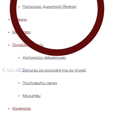
Патріарх Димитрій (Ярема)
Новини
Молитва
Онлайн послуги
Допомога священника
4 Лип 2024
Записки за здоров’я та за упокій
Поставити свічку
Молитви
Календар