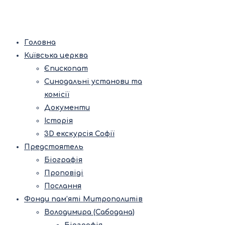
Головна
Київська церква
Єпископат
Синодальні установи та
комісії
Документи
Історія
3D екскурсія Софії
Предстоятель
Біографія
Проповіді
Послання
Фонди пам’яті Митрополитів
Володимира (Сабодана)