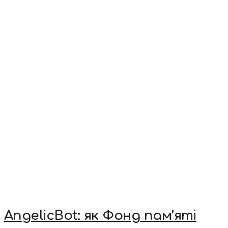
AngelicBot: як Фонд пам’яті