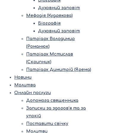
Біографія
Духовний заповіт
Мефодія (Кудрякова)
Біографія
Духовний заповіт
Патріарх Володимир
(Романюк)
Патріарх Мстислав
(Скрипник)
Патріарх Димитрій (Ярема)
Новини
Молитва
Онлайн послуги
Допомога священника
Записки за здоров’я та за
упокій
Поставити свічку
Молитви