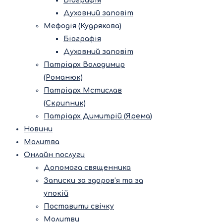
Біографія
Духовний заповіт
Мефодія (Кудрякова)
Біографія
Духовний заповіт
Патріарх Володимир
(Романюк)
Патріарх Мстислав
(Скрипник)
Патріарх Димитрій (Ярема)
Новини
Молитва
Онлайн послуги
Допомога священника
Записки за здоров’я та за
упокій
Поставити свічку
Молитви