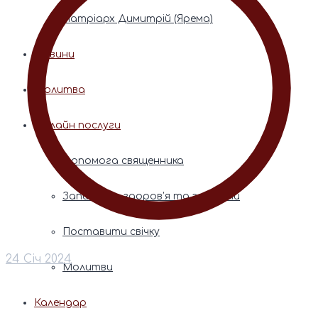
Патріарх Димитрій (Ярема)
Новини
Молитва
Онлайн послуги
Допомога священника
Записки за здоров’я та за упокій
Поставити свічку
24 Січ 2024
Молитви
Календар