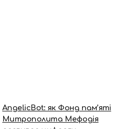
AngelicBot: як Фонд пам’яті
Митрополита Мефодія