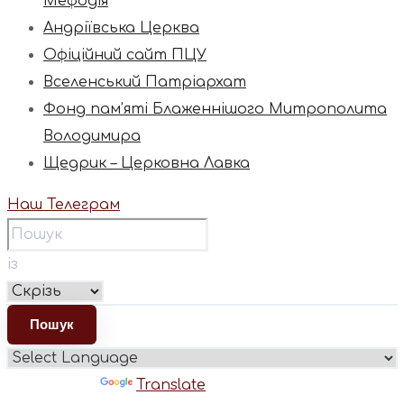
Мефодія
Андріївська Церква
Офіційний сайт ПЦУ
Вселенський Патріархат
Фонд пам’яті Блаженнішого Митрополита
Володимира
Щедрик – Церковна Лавка
Наш Телеграм
із
Powered by
Translate