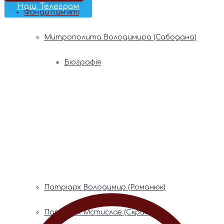
Наш Телеграм
Фонди пам’яті
Митрополита Володимира (Сабодана)
Біографія
Духовний заповіт
Митрополита Мефодія (Кудрякова)
Біографія
Духовний заповіт
Патріарх Володимир (Романюк)
Патріарх Мстислав (Скрипник)