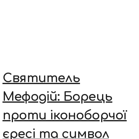
Святитель
Мефодій: Борець
проти іконоборчої
єресі та символ