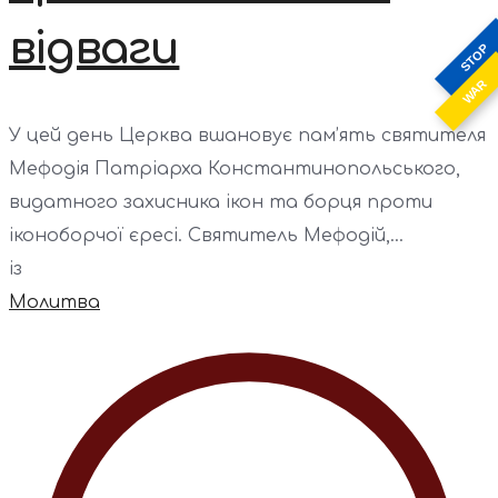
відваги
STOP
WAR
У цей день Церква вшановує пам’ять святителя
Мефодія Патріарха Константинопольського,
видатного захисника ікон та борця проти
іконоборчої єресі. Святитель Мефодій,...
із
Молитва