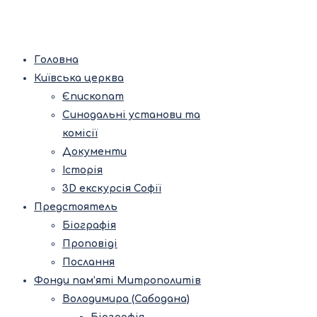
Головна
Київська церква
Єпископат
Синодальні установи та
комісії
Документи
Історія
3D екскурсія Софії
Предстоятель
Біографія
Проповіді
Послання
Фонди пам’яті Митрополитів
Володимира (Сабодана)