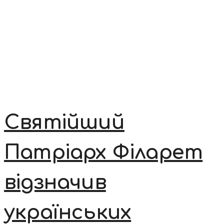
Святійший
Патріарх Філарет
відзначив
українських