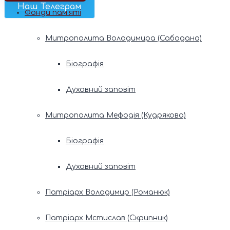
Наш Телеграм
Фонди пам’яті
Митрополита Володимира (Сабодана)
Біографія
Духовний заповіт
Митрополита Мефодія (Кудрякова)
Біографія
Духовний заповіт
Патріарх Володимир (Романюк)
Патріарх Мстислав (Скрипник)