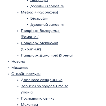
Біографія
Духовний заповіт
Мефодія (Кудрякова)
Біографія
Духовний заповіт
Патріарх Володимир
(Романюк)
Патріарх Мстислав
(Скрипник)
Патріарх Димитрій (Ярема)
Новини
Молитва
Онлайн послуги
Допомога священника
Записки за здоров’я та за
упокій
Поставити свічку
Молитви