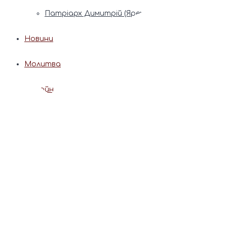
Патріарх Димитрій (Ярема)
Новини
Молитва
Онлайн послуги
Допомога священника
Записки за здоров’я та за упокій
Поставити свічку
Молитви
Календар