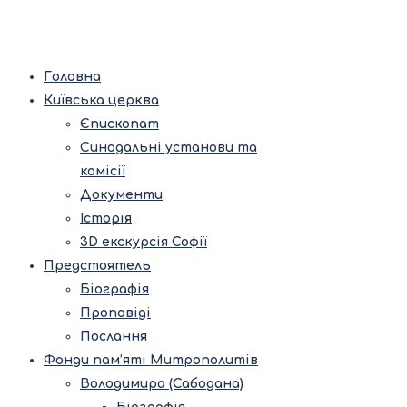
Головна
Київська церква
Єпископат
Синодальні установи та
комісії
Документи
Історія
3D екскурсія Софії
Предстоятель
Біографія
Проповіді
Послання
Фонди пам’яті Митрополитів
Володимира (Сабодана)