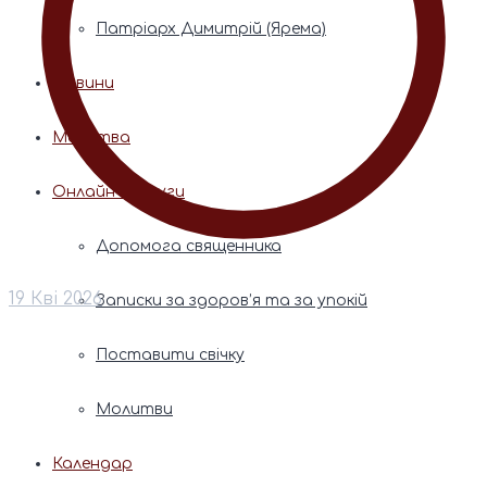
Патріарх Димитрій (Ярема)
Новини
Молитва
Онлайн послуги
Допомога священника
19 Кві 2026
Записки за здоров’я та за упокій
Поставити свічку
Молитви
Календар