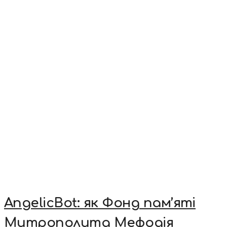
AngelicBot: як Фонд пам’яті
Митрополита Мефодія