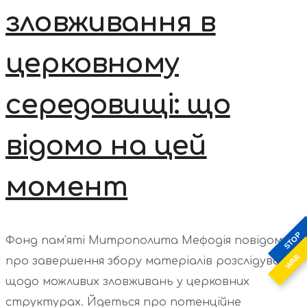
зловживання в
церковному
середовищі: що
відомо на цей
момент
STOP
Фонд пам’яті Митрополита Мефодія повідомив
WAR
про завершення збору матеріалів розслідування
щодо можливих зловживань у церковних
структурах. Йдеться про потенційне