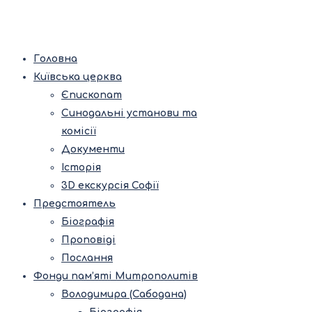
Головна
Київська церква
Єпископат
Синодальні установи та
комісії
Документи
Історія
3D екскурсія Софії
Предстоятель
Біографія
Проповіді
Послання
Фонди пам’яті Митрополитів
Володимира (Сабодана)