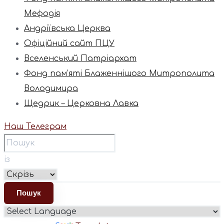
Мефодія
Андріївська Церква
Офіційний сайт ПЦУ
Вселенський Патріархат
Фонд пам’яті Блаженнішого Митрополита
Володимира
Щедрик – Церковна Лавка
Наш Телеграм
із