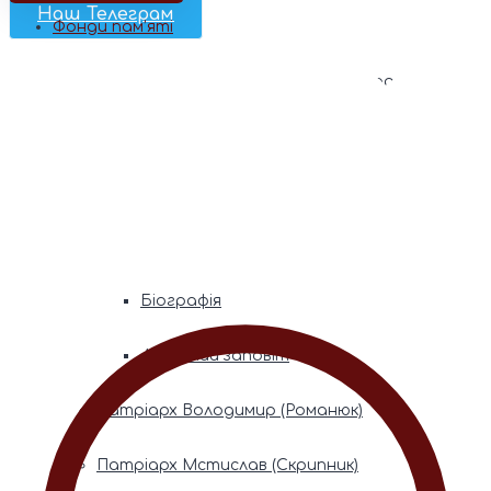
Наш Телеграм
Фонди пам’яті
Митрополита Володимира (Сабодана)
Біографія
Духовний заповіт
Митрополита Мефодія (Кудрякова)
Біографія
Духовний заповіт
Патріарх Володимир (Романюк)
Патріарх Мстислав (Скрипник)