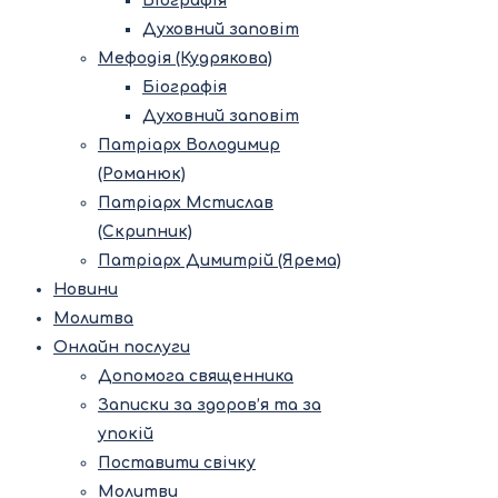
Біографія
Духовний заповіт
Мефодія (Кудрякова)
Біографія
Духовний заповіт
Патріарх Володимир
(Романюк)
Патріарх Мстислав
(Скрипник)
Патріарх Димитрій (Ярема)
Новини
Молитва
Онлайн послуги
Допомога священника
Записки за здоров’я та за
упокій
Поставити свічку
Молитви