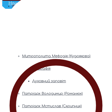
Наш Телеграм
Фонди пам’яті
Митрополита Володимира (Сабодана)
Біографія
Духовний заповіт
Митрополита Мефодія (Кудрякова)
Біографія
Духовний заповіт
Патріарх Володимир (Романюк)
Патріарх Мстислав (Скрипник)