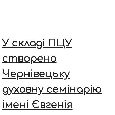
У складі ПЦУ
створено
Чернівецьку
духовну семінарію
імені Євгенія