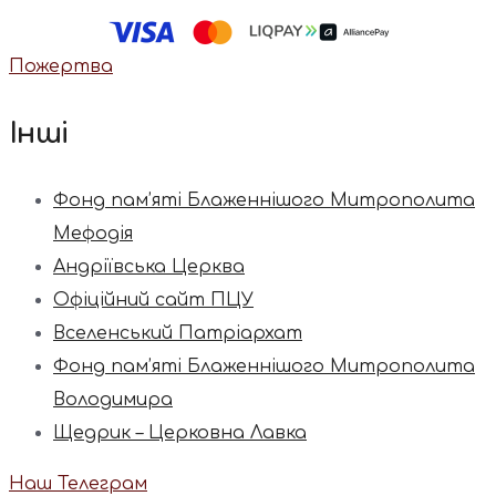
Пожертва
Інші
Фонд пам’яті Блаженнішого Митрополита
Мефодія
Андріївська Церква
Офіційний сайт ПЦУ
Вселенський Патріархат
Фонд пам’яті Блаженнішого Митрополита
Володимира
Щедрик – Церковна Лавка
Наш Телеграм