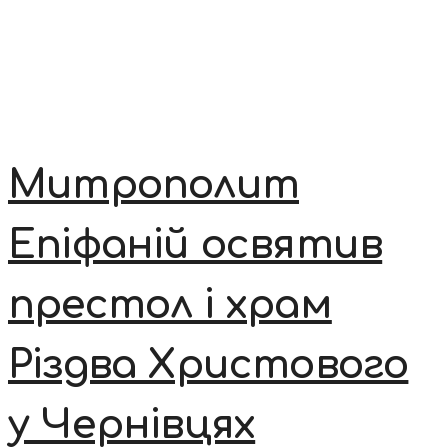
Митрополит
Епіфаній освятив
престол і храм
Різдва Христового
у Чернівцях