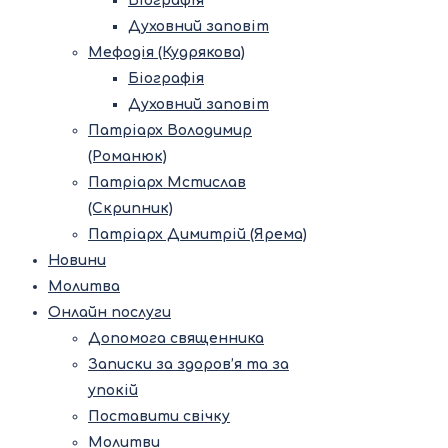
Біографія
Духовний заповіт
Мефодія (Кудрякова)
Біографія
Духовний заповіт
Патріарх Володимир
(Романюк)
Патріарх Мстислав
(Скрипник)
Патріарх Димитрій (Ярема)
Новини
Молитва
Онлайн послуги
Допомога священника
Записки за здоров’я та за
упокій
Поставити свічку
Молитви