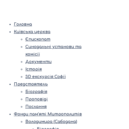
Головна
Київська церква
Єпископат
Синодальні установи та
комісії
Документи
Історія
3D екскурсія Софії
Предстоятель
Біографія
Проповіді
Послання
Фонди пам’яті Митрополитів
Володимира (Сабодана)