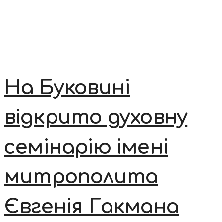
На Буковині
відкрито духовну
семінарію імені
митрополита
Євгенія Гакмана