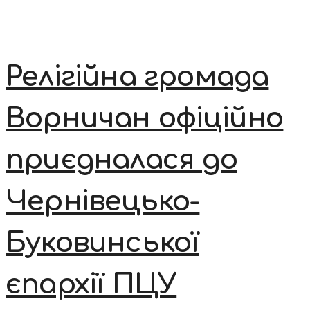
Релігійна громада
Ворничан офіційно
приєдналася до
Чернівецько-
Буковинської
єпархії ПЦУ