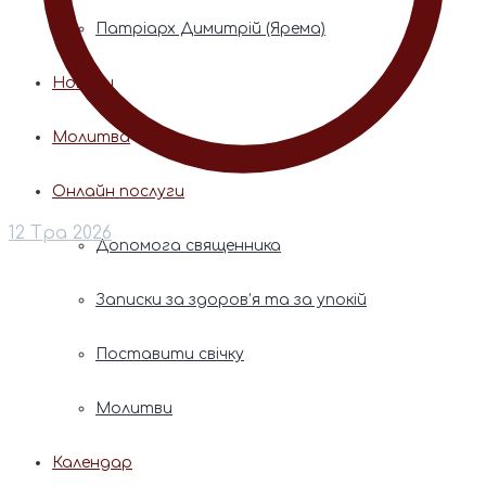
Патріарх Димитрій (Ярема)
Новини
Молитва
Онлайн послуги
12 Тра 2026
Допомога священника
Записки за здоров’я та за упокій
Поставити свічку
Молитви
Календар