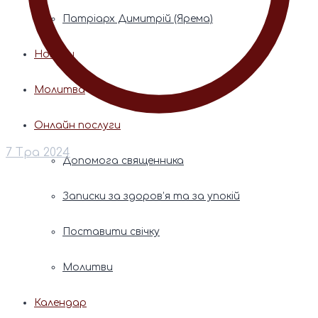
Патріарх Димитрій (Ярема)
Новини
Молитва
Онлайн послуги
7 Тра 2024
Допомога священника
Записки за здоров’я та за упокій
Поставити свічку
Молитви
Календар