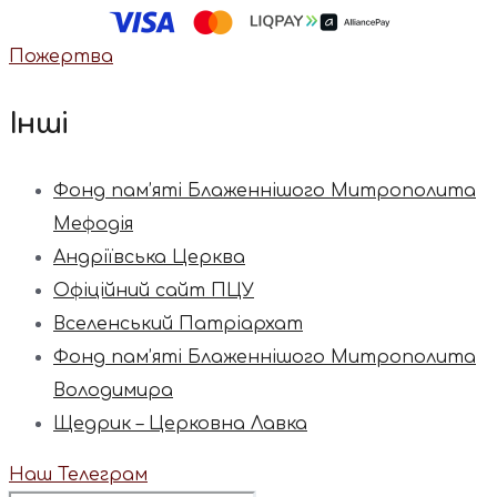
Пожертва
Інші
Фонд пам’яті Блаженнішого Митрополита
Мефодія
Андріївська Церква
Офіційний сайт ПЦУ
Вселенський Патріархат
Фонд пам’яті Блаженнішого Митрополита
Володимира
Щедрик – Церковна Лавка
Наш Телеграм