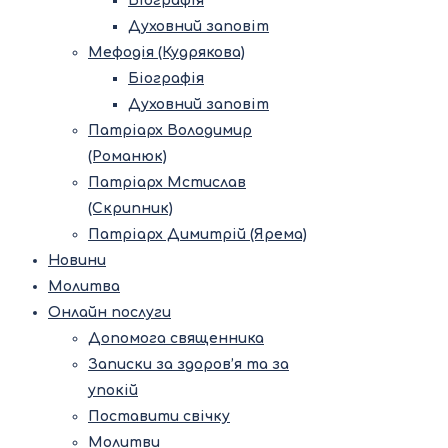
Біографія
Духовний заповіт
Мефодія (Кудрякова)
Біографія
Духовний заповіт
Патріарх Володимир
(Романюк)
Патріарх Мстислав
(Скрипник)
Патріарх Димитрій (Ярема)
Новини
Молитва
Онлайн послуги
Допомога священника
Записки за здоров’я та за
упокій
Поставити свічку
Молитви