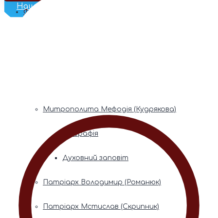
Наш Телеграм
Фонди пам’яті
Митрополита Володимира (Сабодана)
Біографія
Духовний заповіт
Митрополита Мефодія (Кудрякова)
Біографія
Духовний заповіт
Патріарх Володимир (Романюк)
Патріарх Мстислав (Скрипник)