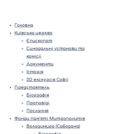
Головна
Київська церква
Єпископат
Синодальні установи та
комісії
Документи
Історія
3D екскурсія Софії
Предстоятель
Біографія
Проповіді
Послання
Фонди пам’яті Митрополитів
Володимира (Сабодана)