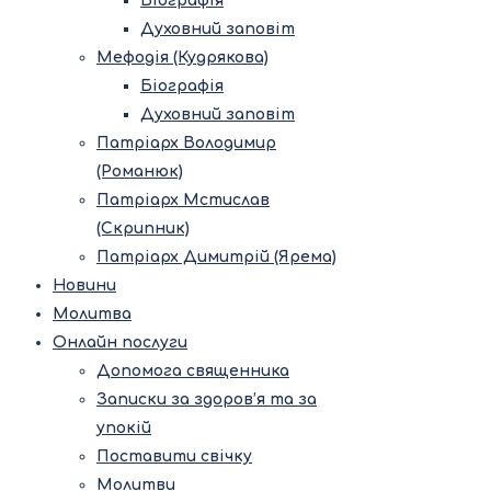
Біографія
Духовний заповіт
Мефодія (Кудрякова)
Біографія
Духовний заповіт
Патріарх Володимир
(Романюк)
Патріарх Мстислав
(Скрипник)
Патріарх Димитрій (Ярема)
Новини
Молитва
Онлайн послуги
Допомога священника
Записки за здоров’я та за
упокій
Поставити свічку
Молитви