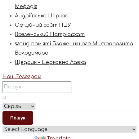
Мефодія
Андріївська Церква
Офіційний сайт ПЦУ
Вселенський Патріархат
Фонд пам’яті Блаженнішого Митрополита
Володимира
Щедрик – Церковна Лавка
Наш Телеграм
із
Powered by
Translate