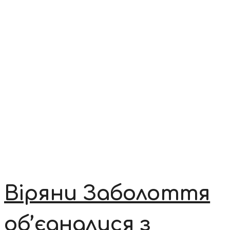
Віряни Заболоття
об’єдналися з