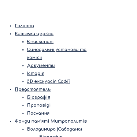
Головна
Київська церква
Єпископат
Синодальні установи та
комісії
Документи
Історія
3D екскурсія Софії
Предстоятель
Біографія
Проповіді
Послання
Фонди пам’яті Митрополитів
Володимира (Сабодана)