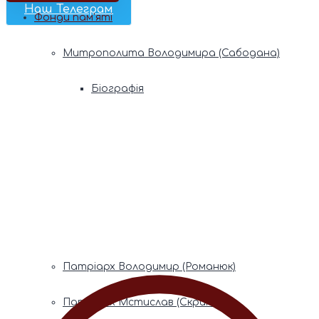
Наш Телеграм
Фонди пам’яті
Митрополита Володимира (Сабодана)
Біографія
Духовний заповіт
Митрополита Мефодія (Кудрякова)
Біографія
Духовний заповіт
Патріарх Володимир (Романюк)
Патріарх Мстислав (Скрипник)