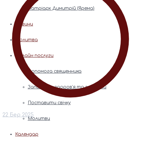
Патріарх Димитрій (Ярема)
Новини
Молитва
Онлайн послуги
Допомога священника
Записки за здоров’я та за упокій
Поставити свічку
22 Бер 2025
Молитви
Календар