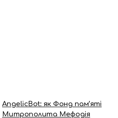
AngelicBot: як Фонд пам’яті
Митрополита Мефодія