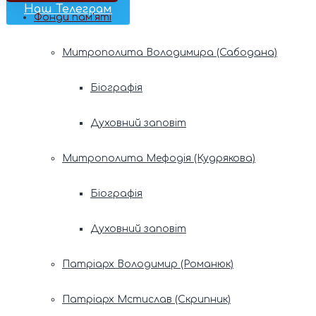
Наш Телеграм
Фонди пам’яті
Митрополита Володимира (Сабодана)
Біографія
Духовний заповіт
Митрополита Мефодія (Кудрякова)
Біографія
Духовний заповіт
Патріарх Володимир (Романюк)
Патріарх Мстислав (Скрипник)