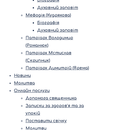
Біографія
Духовний заповіт
Мефодія (Кудрякова)
Біографія
Духовний заповіт
Патріарх Володимир
(Романюк)
Патріарх Мстислав
(Скрипник)
Патріарх Димитрій (Ярема)
Новини
Молитва
Онлайн послуги
Допомога священника
Записки за здоров’я та за
упокій
Поставити свічку
Молитви