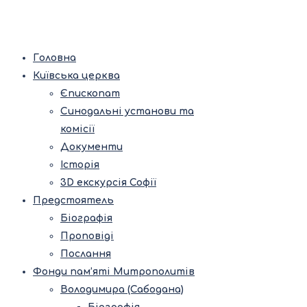
Головна
Київська церква
Єпископат
Синодальні установи та
комісії
Документи
Історія
3D екскурсія Софії
Предстоятель
Біографія
Проповіді
Послання
Фонди пам’яті Митрополитів
Володимира (Сабодана)