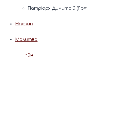
Патріарх Димитрій (Ярема)
Новини
Молитва
Онлайн послуги
Допомога священника
Записки за здоров’я та за упокій
Поставити свічку
Молитви
Календар