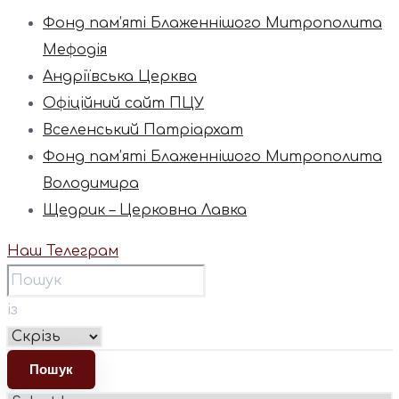
Фонд пам’яті Блаженнішого Митрополита
Мефодія
Андріївська Церква
Офіційний сайт ПЦУ
Вселенський Патріархат
Фонд пам’яті Блаженнішого Митрополита
Володимира
Щедрик – Церковна Лавка
Наш Телеграм
із