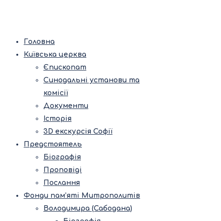
Головна
Київська церква
Єпископат
Синодальні установи та
комісії
Документи
Історія
3D екскурсія Софії
Предстоятель
Біографія
Проповіді
Послання
Фонди пам’яті Митрополитів
Володимира (Сабодана)