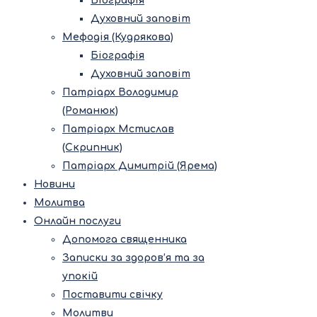
Біографія
Духовний заповіт
Мефодія (Кудрякова)
Біографія
Духовний заповіт
Патріарх Володимир
(Романюк)
Патріарх Мстислав
(Скрипник)
Патріарх Димитрій (Ярема)
Новини
Молитва
Онлайн послуги
Допомога священника
Записки за здоров’я та за
упокій
Поставити свічку
Молитви