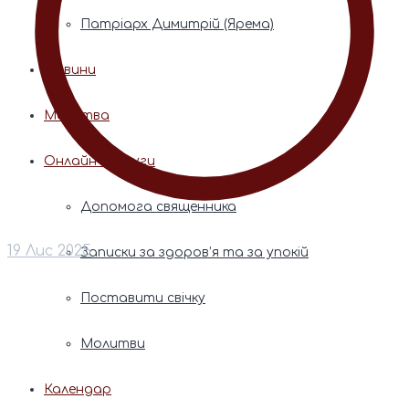
Патріарх Димитрій (Ярема)
Новини
Молитва
Онлайн послуги
Допомога священника
19 Лис 2025
Записки за здоров’я та за упокій
Поставити свічку
Молитви
Календар