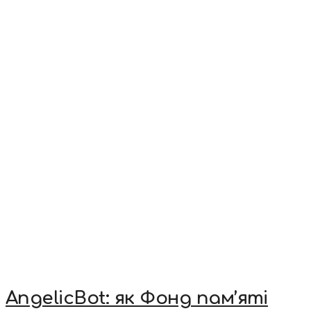
AngelicBot: як Фонд пам’яті