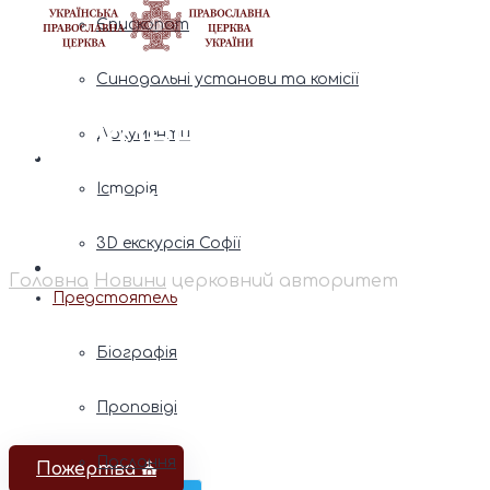
Єпископат
Синодальні установи та комісії
церковний
Документи
авторитет
Історія
3D екскурсія Софії
Головна
Новини
церковний авторитет
Предстоятель
Біографія
Проповіді
Послання
Пожертва ⛪️