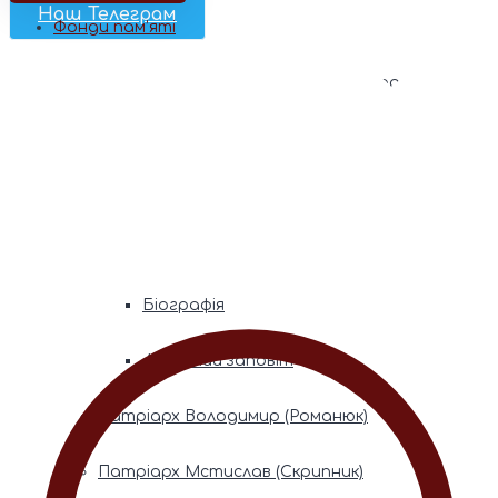
Наш Телеграм
Фонди пам’яті
Митрополита Володимира (Сабодана)
Біографія
Духовний заповіт
Митрополита Мефодія (Кудрякова)
Біографія
Духовний заповіт
Патріарх Володимир (Романюк)
Патріарх Мстислав (Скрипник)