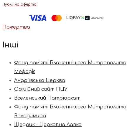
Публічна оферта
Пожертва
Інші
Фонд пам’яті Блаженнішого Митрополита
Мефодія
Андріївська Церква
Офіційний сайт ПЦУ
Вселенський Патріархат
Фонд пам’яті Блаженнішого Митрополита
Володимира
Щедрик – Церковна Лавка