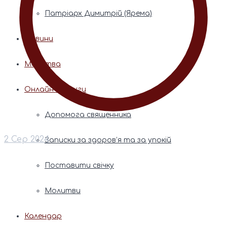
Патріарх Димитрій (Ярема)
Новини
Молитва
Онлайн послуги
Допомога священника
2 Сер 2024
Записки за здоров’я та за упокій
Поставити свічку
Молитви
Календар