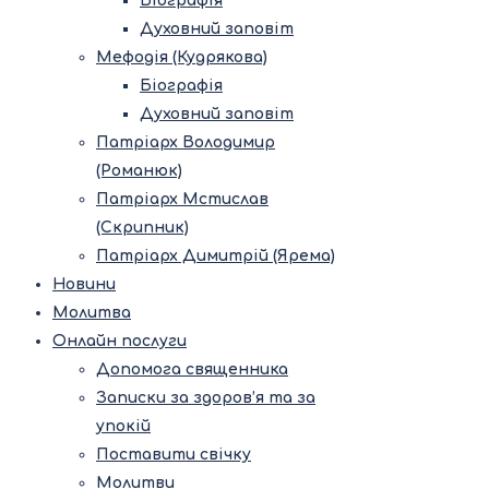
Біографія
Духовний заповіт
Мефодія (Кудрякова)
Біографія
Духовний заповіт
Патріарх Володимир
(Романюк)
Патріарх Мстислав
(Скрипник)
Патріарх Димитрій (Ярема)
Новини
Молитва
Онлайн послуги
Допомога священника
Записки за здоров’я та за
упокій
Поставити свічку
Молитви