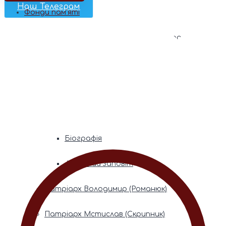
Наш Телеграм
Фонди пам’яті
Митрополита Володимира (Сабодана)
Біографія
Духовний заповіт
Митрополита Мефодія (Кудрякова)
Біографія
Духовний заповіт
Патріарх Володимир (Романюк)
Патріарх Мстислав (Скрипник)