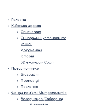
Головна
Київська церква
Єпископат
Синодальні установи та
комісії
Документи
Історія
3D екскурсія Софії
Предстоятель
Біографія
Проповіді
Послання
Фонди пам’яті Митрополитів
Володимира (Сабодана)