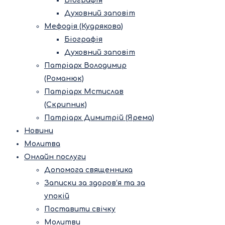
Біографія
Духовний заповіт
Мефодія (Кудрякова)
Біографія
Духовний заповіт
Патріарх Володимир
(Романюк)
Патріарх Мстислав
(Скрипник)
Патріарх Димитрій (Ярема)
Новини
Молитва
Онлайн послуги
Допомога священника
Записки за здоров’я та за
упокій
Поставити свічку
Молитви