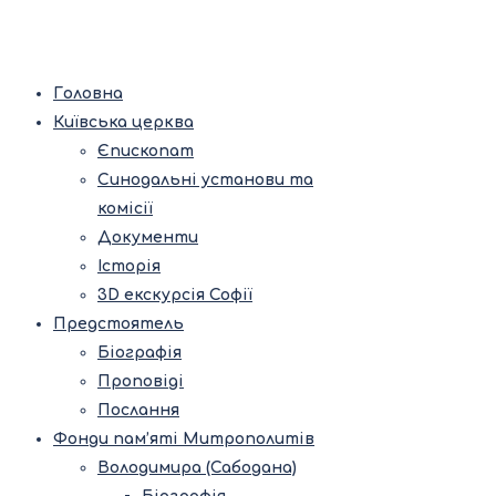
Головна
Київська церква
Єпископат
Синодальні установи та
комісії
Документи
Історія
3D екскурсія Софії
Предстоятель
Біографія
Проповіді
Послання
Фонди пам’яті Митрополитів
Володимира (Сабодана)