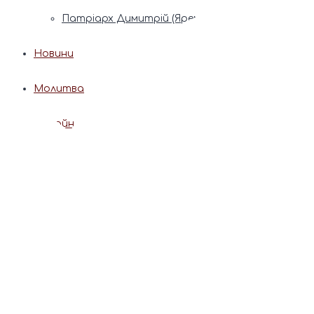
Патріарх Димитрій (Ярема)
Новини
Молитва
Онлайн послуги
Допомога священника
Записки за здоров’я та за упокій
Поставити свічку
Молитви
Календар