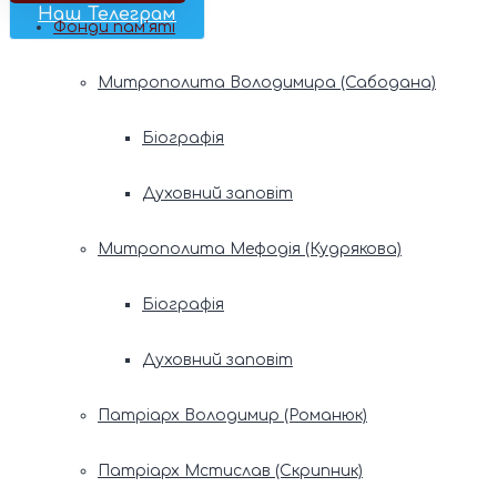
Наш Телеграм
Фонди пам’яті
Митрополита Володимира (Сабодана)
Біографія
Духовний заповіт
Митрополита Мефодія (Кудрякова)
Біографія
Духовний заповіт
Патріарх Володимир (Романюк)
Патріарх Мстислав (Скрипник)