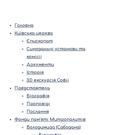
Головна
Київська церква
Єпископат
Синодальні установи та
комісії
Документи
Історія
3D екскурсія Софії
Предстоятель
Біографія
Проповіді
Послання
Фонди пам’яті Митрополитів
Володимира (Сабодана)