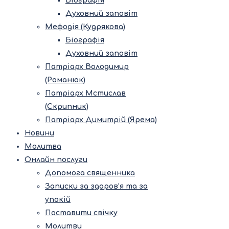
Біографія
Духовний заповіт
Мефодія (Кудрякова)
Біографія
Духовний заповіт
Патріарх Володимир
(Романюк)
Патріарх Мстислав
(Скрипник)
Патріарх Димитрій (Ярема)
Новини
Молитва
Онлайн послуги
Допомога священника
Записки за здоров’я та за
упокій
Поставити свічку
Молитви