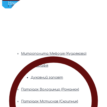
Наш Телеграм
Фонди пам’яті
Митрополита Володимира (Сабодана)
Біографія
Духовний заповіт
Митрополита Мефодія (Кудрякова)
Біографія
Духовний заповіт
Патріарх Володимир (Романюк)
Патріарх Мстислав (Скрипник)