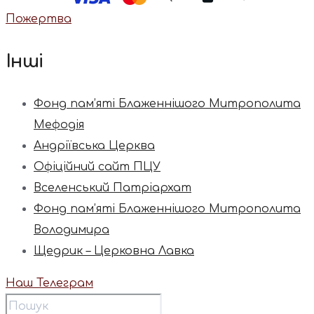
Пожертва
Інші
Фонд пам’яті Блаженнішого Митрополита
Мефодія
Андріївська Церква
Офіційний сайт ПЦУ
Вселенський Патріархат
Фонд пам’яті Блаженнішого Митрополита
Володимира
Щедрик – Церковна Лавка
Наш Телеграм