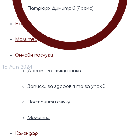
Патріарх Димитрій (Ярема)
Новини
Молитва
Онлайн послуги
15 Лип 2024
Допомога священника
Записки за здоров’я та за упокій
Поставити свічку
Молитви
Календар