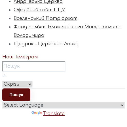
Андріївська Церква
Офіційний сайт ПЦУ
Вселенський Патріархат
Фонд пам’яті Блаженнішого Митрополита
Володимира
Щедрик – Церковна Лавка
Наш Телеграм
із
Powered by
Translate