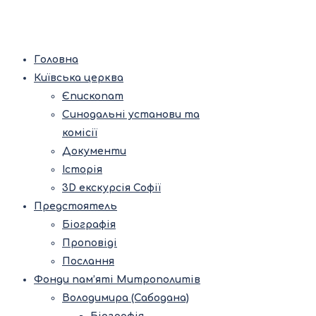
Головна
Київська церква
Єпископат
Синодальні установи та
комісії
Документи
Історія
3D екскурсія Софії
Предстоятель
Біографія
Проповіді
Послання
Фонди пам’яті Митрополитів
Володимира (Сабодана)