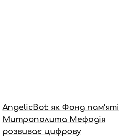
AngelicBot: як Фонд пам’яті
Митрополита Мефодія
розвиває цифрову