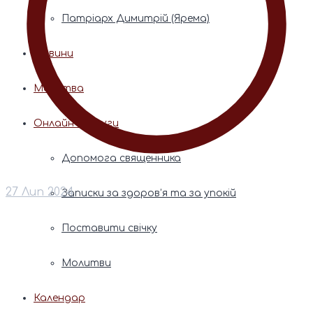
Патріарх Димитрій (Ярема)
Новини
Молитва
Онлайн послуги
Допомога священника
27 Лип 2024
Записки за здоров’я та за упокій
Поставити свічку
Молитви
Календар