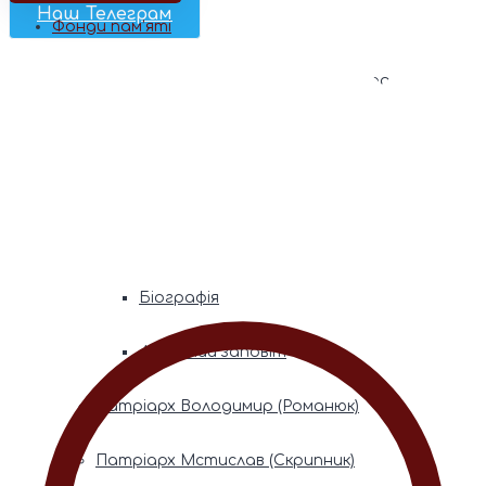
Наш Телеграм
Фонди пам’яті
Митрополита Володимира (Сабодана)
Біографія
Духовний заповіт
Митрополита Мефодія (Кудрякова)
Біографія
Духовний заповіт
Патріарх Володимир (Романюк)
Патріарх Мстислав (Скрипник)