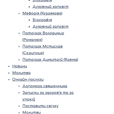
Біографія
Духовний заповіт
Мефодія (Кудрякова)
Біографія
Духовний заповіт
Патріарх Володимир
(Романюк)
Патріарх Мстислав
(Скрипник)
Патріарх Димитрій (Ярема)
Новини
Молитва
Онлайн послуги
Допомога священника
Записки за здоров’я та за
упокій
Поставити свічку
Молитви