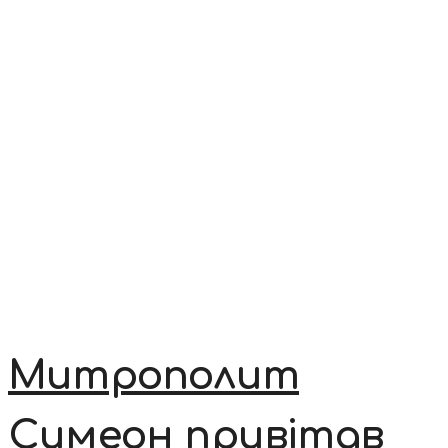
Митрополит
Симеон привітав