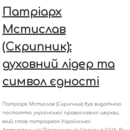
Патріарх
Мстислав
(Скрипник):
духовний лідер та
символ єдності
Патріарх Мстислав (Скрипник) був видатною
постаттю української православної церкви,
який став патріархом Української