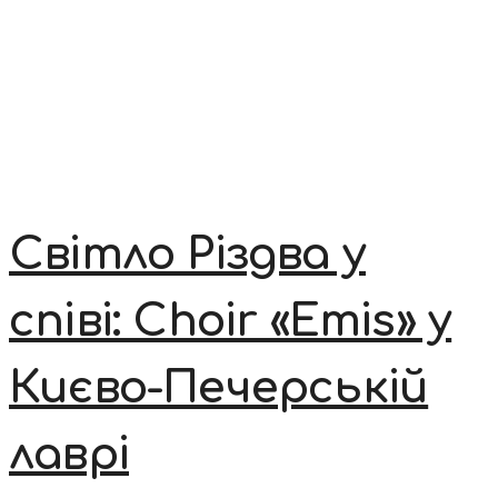
Світло Різдва у
співі: Choir «Emis» у
Києво-Печерській
лаврі