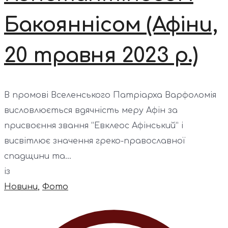
Бакояннісом (Афіни,
20 травня 2023 р.)
В промові Вселенського Патріарха Варфоломія
висловлюється вдячність меру Афін за
присвоєння звання “Евклеос Афінський” і
висвітлює значення греко-православної
спадщини та...
із
Новини
,
Фото