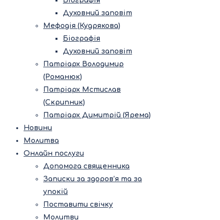
Біографія
Духовний заповіт
Мефодія (Кудрякова)
Біографія
Духовний заповіт
Патріарх Володимир
(Романюк)
Патріарх Мстислав
(Скрипник)
Патріарх Димитрій (Ярема)
Новини
Молитва
Онлайн послуги
Допомога священника
Записки за здоров’я та за
упокій
Поставити свічку
Молитви