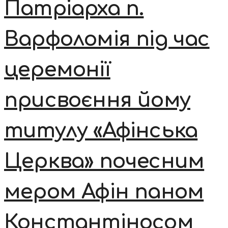
Патріарха п.
Варфоломія під час
церемонії
присвоєння йому
титулу «Афінська
Церква» почесним
мером Афін паном
Константіносом