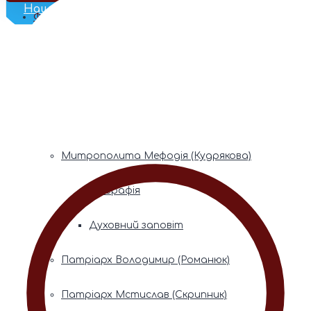
Наш Телеграм
Фонди пам’яті
Митрополита Володимира (Сабодана)
Біографія
Духовний заповіт
Митрополита Мефодія (Кудрякова)
Біографія
Духовний заповіт
Патріарх Володимир (Романюк)
Патріарх Мстислав (Скрипник)