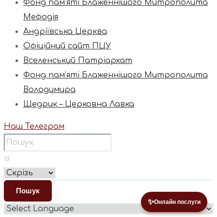
Фонд пам’яті Блаженнішого Митрополита
Мефодія
Андріївська Церква
Офіційний сайт ПЦУ
Вселенський Патріархат
Фонд пам’яті Блаженнішого Митрополита
Володимира
Щедрик – Церковна Лавка
Наш Телеграм
із
✨
Онлайн послуги