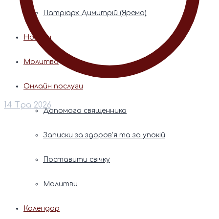
Патріарх Димитрій (Ярема)
Новини
Молитва
Онлайн послуги
14 Тра 2026
Допомога священника
Записки за здоров’я та за упокій
Поставити свічку
Молитви
Календар