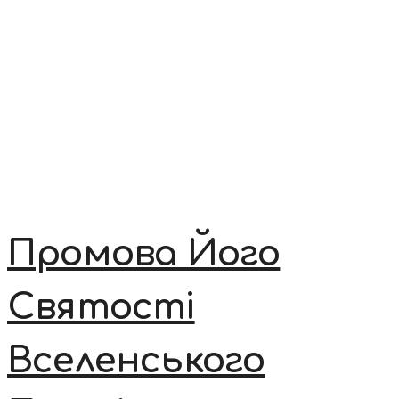
Промова Його
Святості
Вселенського