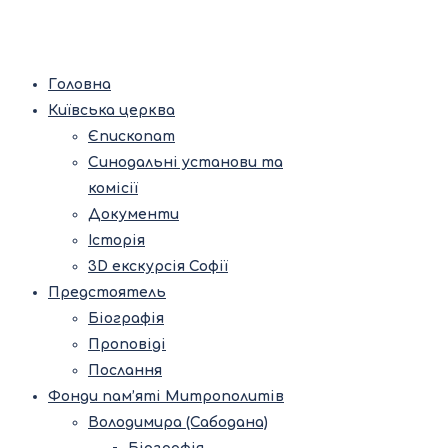
Головна
Київська церква
Єпископат
Синодальні установи та
комісії
Документи
Історія
3D екскурсія Софії
Предстоятель
Біографія
Проповіді
Послання
Фонди пам’яті Митрополитів
Володимира (Сабодана)