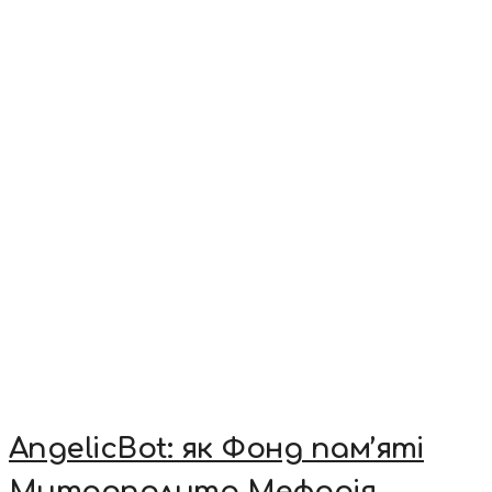
AngelicBot: як Фонд пам’яті
Митрополита Мефодія