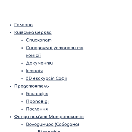
Головна
Київська церква
Єпископат
Синодальні установи та
комісії
Документи
Історія
3D екскурсія Софії
Предстоятель
Біографія
Проповіді
Послання
Фонди пам’яті Митрополитів
Володимира (Сабодана)