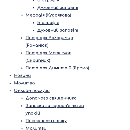
Біографія
Духовний заповіт
Мефодія (Кудрякова)
Біографія
Духовний заповіт
Патріарх Володимир
(Романюк)
Патріарх Мстислав
(Скрипник)
Патріарх Димитрій (Ярема)
Новини
Молитва
Онлайн послуги
Допомога священника
Записки за здоров’я та за
упокій
Поставити свічку
Молитви