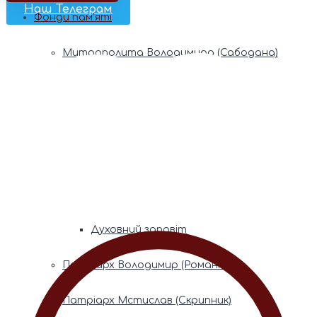
Наш Телеграм
Фонди пам’яті
Митрополита Володимира (Сабодана)
Біографія
Духовний заповіт
Митрополита Мефодія (Кудрякова)
Біографія
Духовний заповіт
Патріарх Володимир (Романюк)
Патріарх Мстислав (Скрипник)