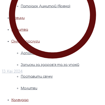
Патріарх Димитрій (Ярема)
Новини
Молитва
Онлайн послуги
Допомога священника
Записки за здоров’я та за упокій
13 Кві 2024
Поставити свічку
Молитви
Календар