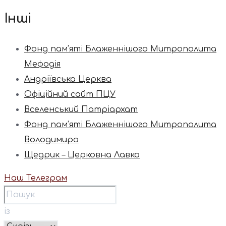
Інші
Фонд пам’яті Блаженнішого Митрополита
Мефодія
Андріївська Церква
Офіційний сайт ПЦУ
Вселенський Патріархат
Фонд пам’яті Блаженнішого Митрополита
Володимира
Щедрик – Церковна Лавка
Наш Телеграм
із