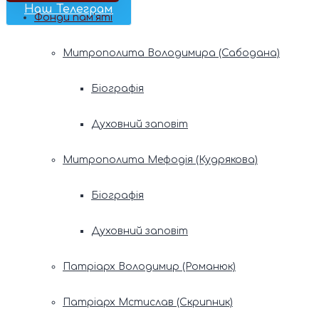
Наш Телеграм
Фонди пам’яті
Митрополита Володимира (Сабодана)
Біографія
Духовний заповіт
Митрополита Мефодія (Кудрякова)
Біографія
Духовний заповіт
Патріарх Володимир (Романюк)
Патріарх Мстислав (Скрипник)