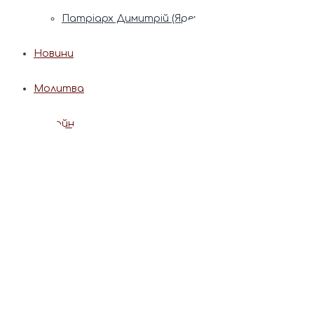
Патріарх Димитрій (Ярема)
Новини
Молитва
Онлайн послуги
Допомога священника
Записки за здоров’я та за упокій
Поставити свічку
Молитви
Календар