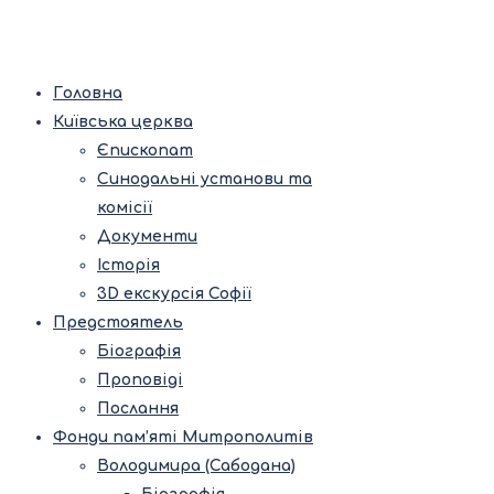
Головна
Київська церква
Єпископат
Синодальні установи та
комісії
Документи
Історія
3D екскурсія Софії
Предстоятель
Біографія
Проповіді
Послання
Фонди пам’яті Митрополитів
Володимира (Сабодана)