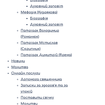
Біографія
Духовний заповіт
Мефодія (Кудрякова)
Біографія
Духовний заповіт
Патріарх Володимир
(Романюк)
Патріарх Мстислав
(Скрипник)
Патріарх Димитрій (Ярема)
Новини
Молитва
Онлайн послуги
Допомога священника
Записки за здоров’я та за
упокій
Поставити свічку
Молитви