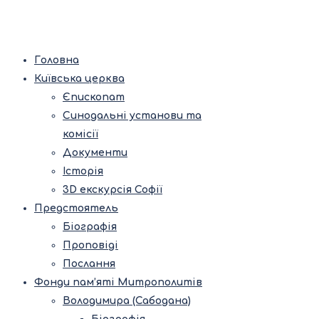
Головна
Київська церква
Єпископат
Синодальні установи та
комісії
Документи
Історія
3D екскурсія Софії
Предстоятель
Біографія
Проповіді
Послання
Фонди пам’яті Митрополитів
Володимира (Сабодана)