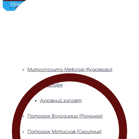
Наш Телеграм
Фонди пам’яті
Митрополита Володимира (Сабодана)
Біографія
Духовний заповіт
Митрополита Мефодія (Кудрякова)
Біографія
Духовний заповіт
Патріарх Володимир (Романюк)
Патріарх Мстислав (Скрипник)