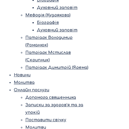
Біографія
Духовний заповіт
Мефодія (Кудрякова)
Біографія
Духовний заповіт
Патріарх Володимир
(Романюк)
Патріарх Мстислав
(Скрипник)
Патріарх Димитрій (Ярема)
Новини
Молитва
Онлайн послуги
Допомога священника
Записки за здоров’я та за
упокій
Поставити свічку
Молитви