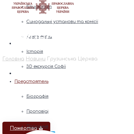
Єпископат
Синодальні установи та комісії
Грузинська Церква
Документи
Історія
Головна
Новини
Грузинська Церква
3D екскурсія Софії
Предстоятель
Біографія
Проповіді
Послання
Пожертва ⛪️