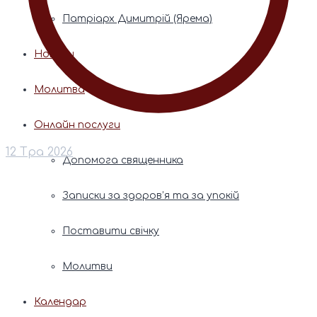
Патріарх Димитрій (Ярема)
Новини
Молитва
Онлайн послуги
12 Тра 2026
Допомога священника
Записки за здоров’я та за упокій
Поставити свічку
Молитви
Календар