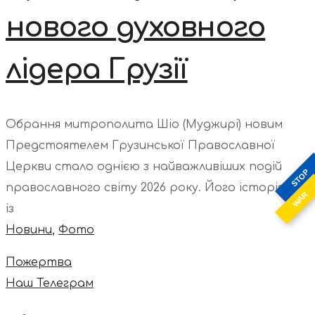
нового духовного
лідера Грузії
Обрання митрополита Шіо (Муджирі) новим
Предстоятелем Грузинської Православної
Церкви стало однією з найважливіших подій
STOP
православного світу 2026 року. Його історія...
WAR
із
Новини
,
Фото
Пожертва
Наш Телеграм