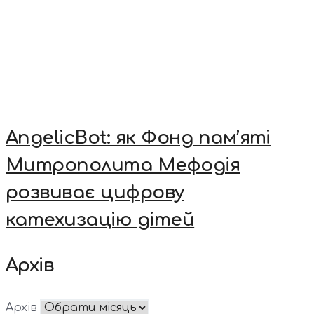
AngelicBot: як Фонд пам’яті
Митрополита Мефодія
розвиває цифрову
катехизацію дітей
Архів
Архів