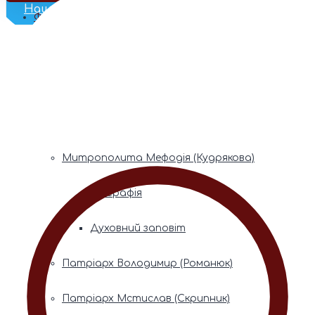
Наш Телеграм
Фонди пам’яті
Митрополита Володимира (Сабодана)
Біографія
Духовний заповіт
Митрополита Мефодія (Кудрякова)
Біографія
Духовний заповіт
Патріарх Володимир (Романюк)
Патріарх Мстислав (Скрипник)