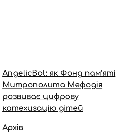
AngelicBot: як Фонд пам’яті
Митрополита Мефодія
розвиває цифрову
катехизацію дітей
Архів