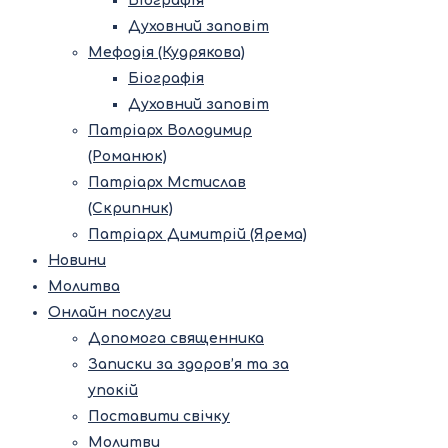
Біографія
Духовний заповіт
Мефодія (Кудрякова)
Біографія
Духовний заповіт
Патріарх Володимир
(Романюк)
Патріарх Мстислав
(Скрипник)
Патріарх Димитрій (Ярема)
Новини
Молитва
Онлайн послуги
Допомога священника
Записки за здоров’я та за
упокій
Поставити свічку
Молитви