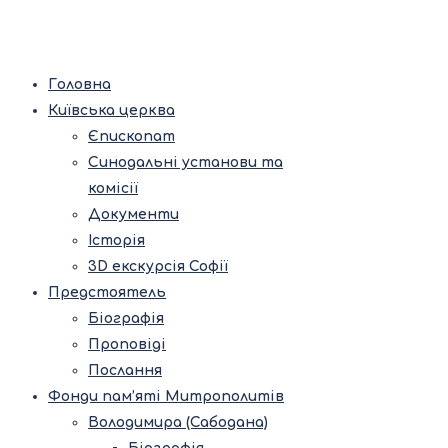
Головна
Київська церква
Єпископат
Синодальні установи та
комісії
Документи
Історія
3D екскурсія Софії
Предстоятель
Біографія
Проповіді
Послання
Фонди пам’яті Митрополитів
Володимира (Сабодана)