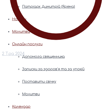
Патріарх Димитрій (Ярема)
Новини
Молитва
Онлайн послуги
2 Тра 2024
Допомога священника
Записки за здоров’я та за упокій
Поставити свічку
Молитви
Календар