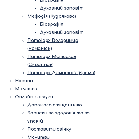
Біографія
Духовний заповіт
Мефодія (Кудрякова)
Біографія
Духовний заповіт
Патріарх Володимир
(Романюк)
Патріарх Мстислав
(Скрипник)
Патріарх Димитрій (Ярема)
Новини
Молитва
Онлайн послуги
Допомога священника
Записки за здоров’я та за
упокій
Поставити свічку
Молитви