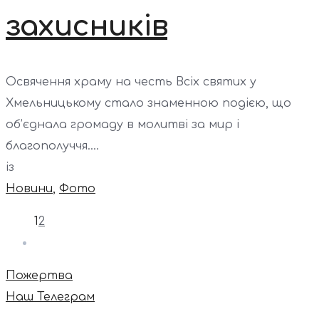
захисників
Освячення храму на честь Всіх святих у
Хмельницькому стало знаменною подією, що
об’єднала громаду в молитві за мир і
благополуччя....
із
Новини
,
Фото
1
2
Пожертва
Наш Телеграм