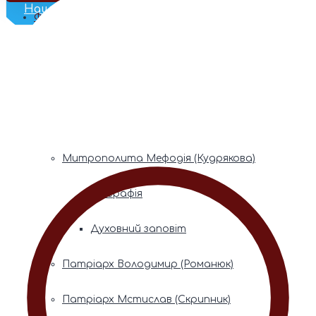
Наш Телеграм
Фонди пам’яті
Митрополита Володимира (Сабодана)
Біографія
Духовний заповіт
Митрополита Мефодія (Кудрякова)
Біографія
Духовний заповіт
Патріарх Володимир (Романюк)
Патріарх Мстислав (Скрипник)