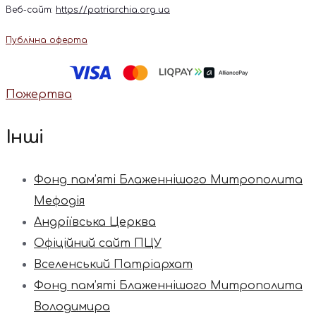
Веб-сайт:
https://patriarchia.org.ua
Публічна оферта
Пожертва
Інші
Фонд пам’яті Блаженнішого Митрополита
Мефодія
Андріївська Церква
Офіційний сайт ПЦУ
Вселенський Патріархат
Фонд пам’яті Блаженнішого Митрополита
Володимира