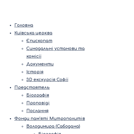
Головна
Київська церква
Єпископат
Синодальні установи та
комісії
Документи
Історія
3D екскурсія Софії
Предстоятель
Біографія
Проповіді
Послання
Фонди пам’яті Митрополитів
Володимира (Сабодана)