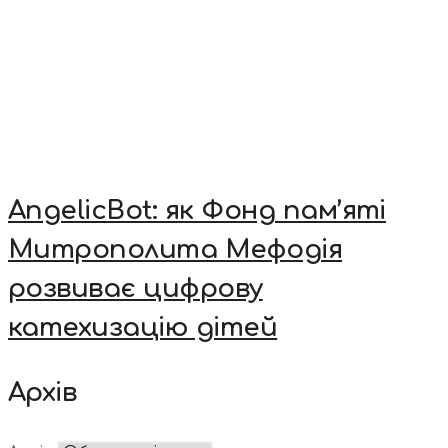
AngelicBot: як Фонд пам’яті
Митрополита Мефодія
розвиває цифрову
катехизацію дітей
Архів