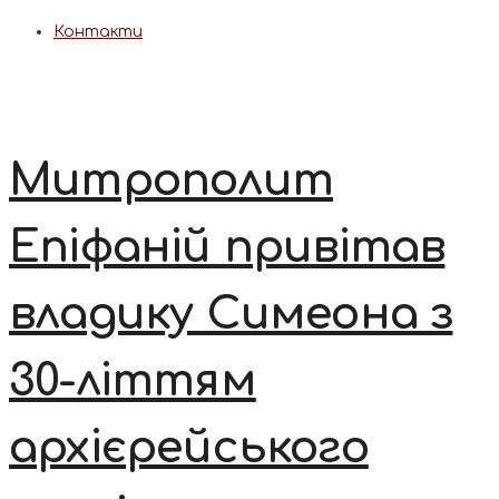
Контакти
Митрополит
Епіфаній привітав
владику Симеона з
30-літтям
архієрейського