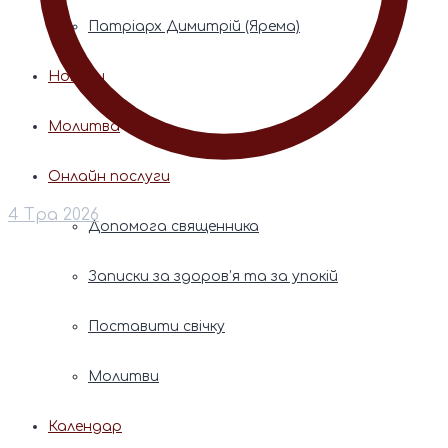
Патріарх Димитрій (Ярема)
Новини
Молитва
Онлайн послуги
4 Тра 2026
Допомога священника
Записки за здоров’я та за упокій
Поставити свічку
Молитви
Календар