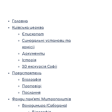
Головна
Київська церква
Єпископат
Синодальні установи та
комісії
Документи
Історія
3D екскурсія Софії
Предстоятель
Біографія
Проповіді
Послання
Фонди пам’яті Митрополитів
Володимира (Сабодана)