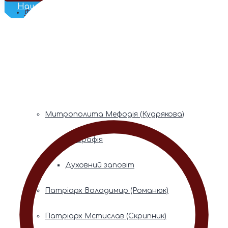
Наш Телеграм
Фонди пам’яті
Митрополита Володимира (Сабодана)
Біографія
Духовний заповіт
Митрополита Мефодія (Кудрякова)
Біографія
Духовний заповіт
Патріарх Володимир (Романюк)
Патріарх Мстислав (Скрипник)