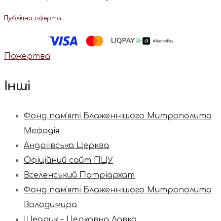
Публічна оферта
Пожертва
Інші
Фонд пам’яті Блаженнішого Митрополита
Мефодія
Андріївська Церква
Офіційний сайт ПЦУ
Вселенський Патріархат
Фонд пам’яті Блаженнішого Митрополита
Володимира
Щедрик – Церковна Лавка