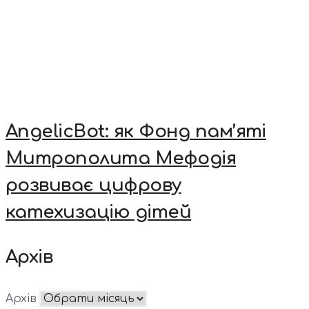
AngelicBot: як Фонд пам’яті
Митрополита Мефодія
розвиває цифрову
катехизацію дітей
Архів
Архів