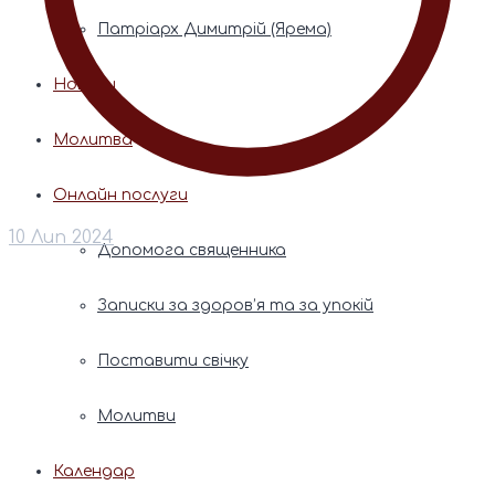
Патріарх Димитрій (Ярема)
Новини
Молитва
Онлайн послуги
10 Лип 2024
Допомога священника
Записки за здоров’я та за упокій
Поставити свічку
Молитви
Календар