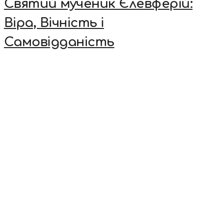
Святий мученик Єлевферій:
Віра, Вічність і
Самовідданість