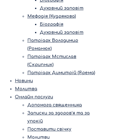
Біографія
Духовний заповіт
Мефодія (Кудрякова)
Біографія
Духовний заповіт
Патріарх Володимир
(Романюк)
Патріарх Мстислав
(Скрипник)
Патріарх Димитрій (Ярема)
Новини
Молитва
Онлайн послуги
Допомога священника
Записки за здоров’я та за
упокій
Поставити свічку
Молитви