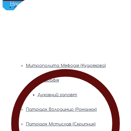
Наш Телеграм
Фонди пам’яті
Митрополита Володимира (Сабодана)
Біографія
Духовний заповіт
Митрополита Мефодія (Кудрякова)
Біографія
Духовний заповіт
Патріарх Володимир (Романюк)
Патріарх Мстислав (Скрипник)