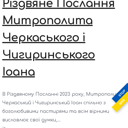
Різдвяне Послання
Митрополита
Черкаського і
Чигиринського
Іоана
STOP
В Різдвяному Посланні 2023 року, Митрополит
WAR
Черкаський і Чигиринський Іоан спільно з
боголюбивими пастирями та всім вірними
висловлює свої думки,...