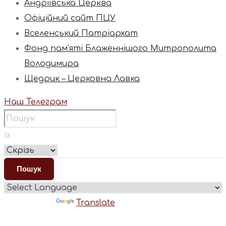
Андріївська Церква
Офіційний сайт ПЦУ
Вселенський Патріархат
Фонд пам’яті Блаженнішого Митрополита
Володимира
Щедрик – Церковна Лавка
Наш Телеграм
із
Powered by
Translate