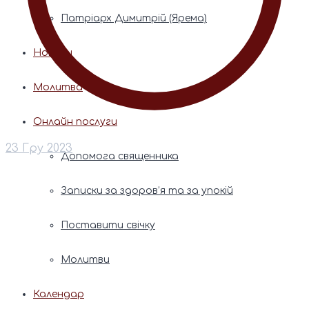
Патріарх Димитрій (Ярема)
Новини
Молитва
Онлайн послуги
23 Гру 2023
Допомога священника
Записки за здоров’я та за упокій
Поставити свічку
Молитви
Календар