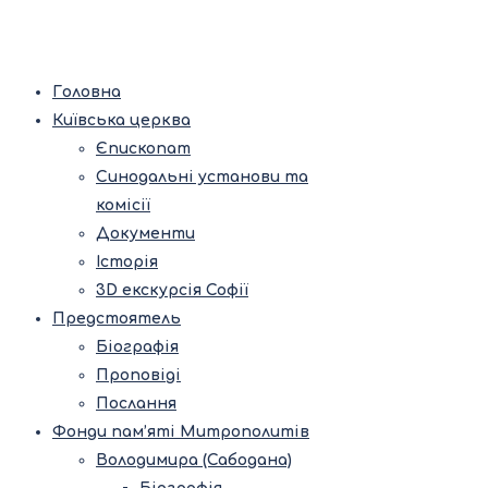
Головна
Київська церква
Єпископат
Синодальні установи та
комісії
Документи
Історія
3D екскурсія Софії
Предстоятель
Біографія
Проповіді
Послання
Фонди пам’яті Митрополитів
Володимира (Сабодана)