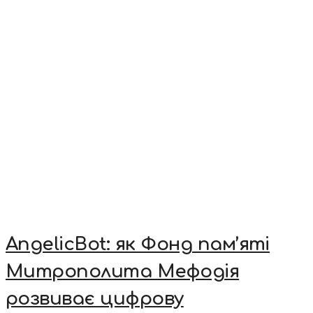
AngelicBot: як Фонд пам’яті
Митрополита Мефодія
розвиває цифрову