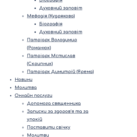
Біографія
Духовний заповіт
Мефодія (Кудрякова)
Біографія
Духовний заповіт
Патріарх Володимир
(Романюк)
Патріарх Мстислав
(Скрипник)
Патріарх Димитрій (Ярема)
Новини
Молитва
Онлайн послуги
Допомога священника
Записки за здоров’я та за
упокій
Поставити свічку
Молитви