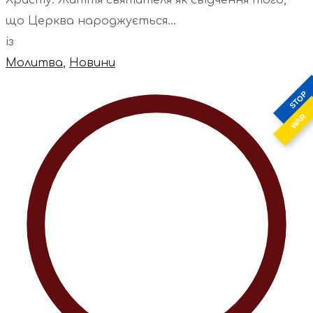
Христу. Життя святителя як свідчення того,
що Церква народжується...
із
Молитва
,
Новини
STOP
WAR