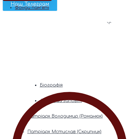
Наш Телеграм
Фонди пам’яті
Митрополита Володимира (Сабодана)
Біографія
Духовний заповіт
Митрополита Мефодія (Кудрякова)
Біографія
Духовний заповіт
Патріарх Володимир (Романюк)
Патріарх Мстислав (Скрипник)