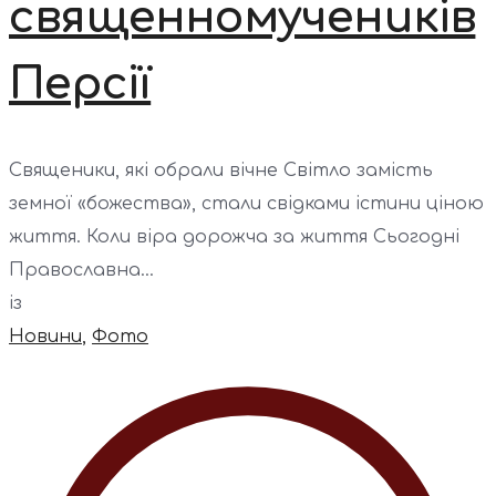
священномучеників
Персії
Священики, які обрали вічне Світло замість
земної «божества», стали свідками істини ціною
життя. Коли віра дорожча за життя Сьогодні
Православна...
із
Новини
,
Фото