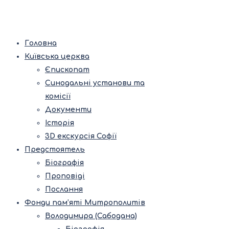
Головна
Київська церква
Єпископат
Синодальні установи та
комісії
Документи
Історія
3D екскурсія Софії
Предстоятель
Біографія
Проповіді
Послання
Фонди пам’яті Митрополитів
Володимира (Сабодана)