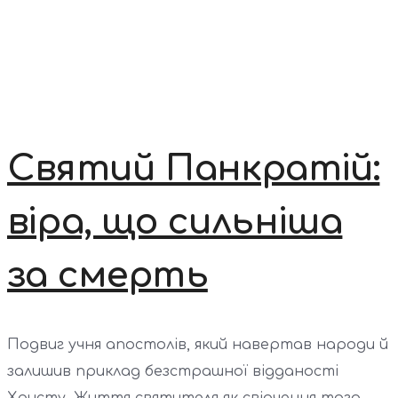
Святий Панкратій:
віра, що сильніша
за смерть
Подвиг учня апостолів, який навертав народи й
залишив приклад безстрашної відданості