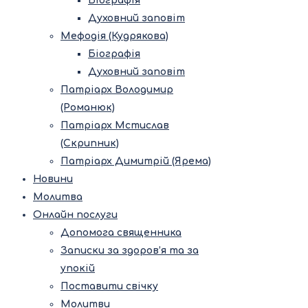
Біографія
Духовний заповіт
Мефодія (Кудрякова)
Біографія
Духовний заповіт
Патріарх Володимир
(Романюк)
Патріарх Мстислав
(Скрипник)
Патріарх Димитрій (Ярема)
Новини
Молитва
Онлайн послуги
Допомога священника
Записки за здоров’я та за
упокій
Поставити свічку
Молитви