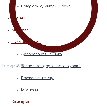
Патріарх Димитрій (Ярема)
Новини
Молитва
Онлайн послуги
Допомога священника
19 Чер 2026
Записки за здоров’я та за упокій
Поставити свічку
Молитви
Календар