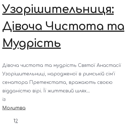
Узорішительниця:
Дівоча Чистота та
Мудрість
Дівоча чистота та мудрість Святої Анастасії
Узорішительниці, народженої в римській сім’ї
сенатора Претекстата, вражають своєю
відданістю вірі. Її життєвий шлях...
із
Молитва
1
2