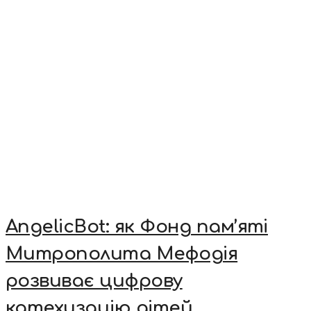
AngelicBot: як Фонд пам’яті
Митрополита Мефодія
розвиває цифрову
катехизацію дітей