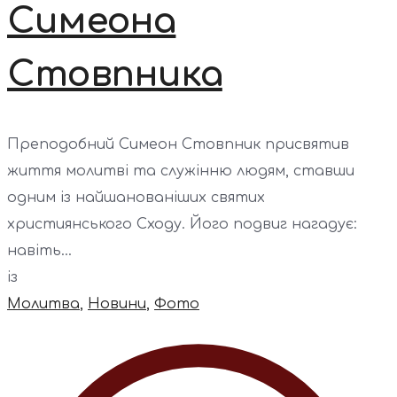
Симеона
Стовпника
Преподобний Симеон Стовпник присвятив
життя молитві та служінню людям, ставши
одним із найшанованіших святих
християнського Сходу. Його подвиг нагадує:
навіть...
із
Молитва
,
Новини
,
Фото