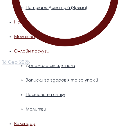
Патріарх Димитрій (Ярема)
Новини
Молитва
Онлайн послуги
18 Сер 2025
Допомога священника
Записки за здоров’я та за упокій
Поставити свічку
Молитви
Календар