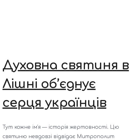
Духовна святиня в
Лішні об’єднує
серця українців
Тут кожне ім’я — історія жертовності. Цю
святиню невдовзі відвідає Митрополит