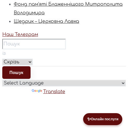
Фонд пам’яті Блаженнішого Митрополита
Володимира
Щедрик – Церковна Лавка
Наш Телеграм
із
Powered by
Translate
✨
Онлайн послуги