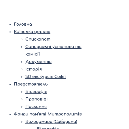
Головна
Київська церква
Єпископат
Синодальні установи та
комісії
Документи
Історія
3D екскурсія Софії
Предстоятель
Біографія
Проповіді
Послання
Фонди пам’яті Митрополитів
Володимира (Сабодана)