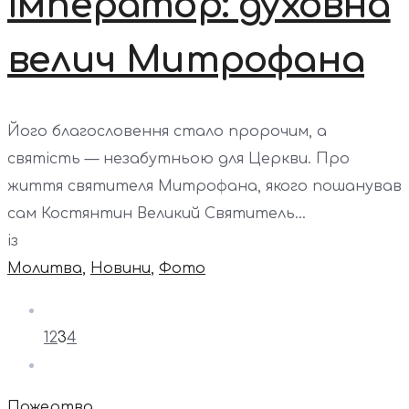
імператор: духовна
велич Митрофана
Його благословення стало пророчим, а
святість — незабутньою для Церкви. Про
життя святителя Митрофана, якого пошанував
сам Костянтин Великий Святитель...
із
Молитва
,
Новини
,
Фото
1
2
3
4
Пожертва