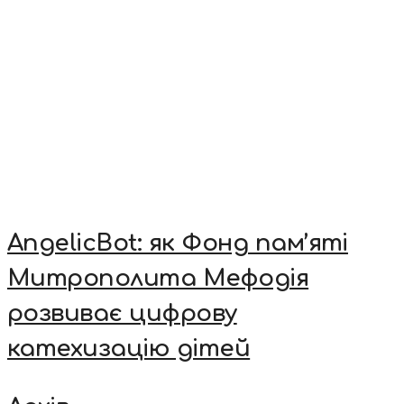
AngelicBot: як Фонд пам’яті
Митрополита Мефодія
розвиває цифрову
катехизацію дітей