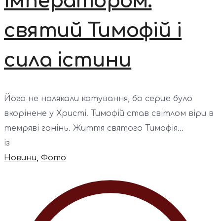
імператором:
святий Тимофій і
сила істини
Його не налякали катування, бо серце було
вкорінене у Христі. Тимофій став світлом віри в
темряві гонінь. Життя святого Тимофія...
із
Новини
,
Фото