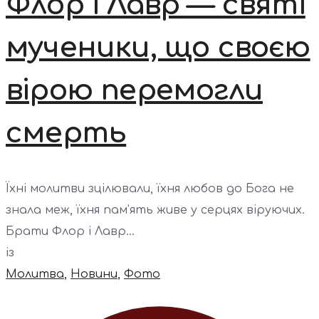
Флор і Лавр — святі
мученики, що своєю
вірою перемогли
смерть
Їхні молитви зцілювали, їхня любов до Бога не
знала меж, їхня пам’ять живе у серцях віруючих.
Брати Флор і Лавр...
із
Молитва
,
Новини
,
Фото