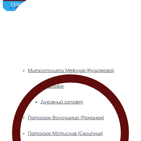
Наш Телеграм
Фонди пам’яті
Митрополита Володимира (Сабодана)
Біографія
Духовний заповіт
Митрополита Мефодія (Кудрякова)
Біографія
Духовний заповіт
Патріарх Володимир (Романюк)
Патріарх Мстислав (Скрипник)