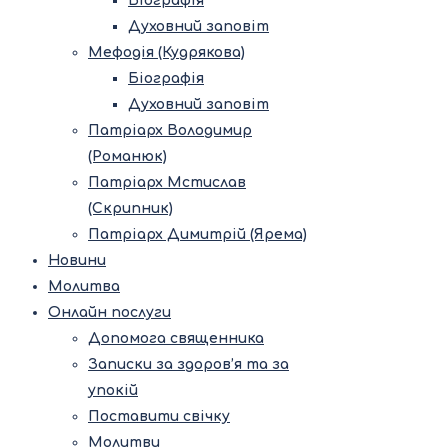
Біографія
Духовний заповіт
Мефодія (Кудрякова)
Біографія
Духовний заповіт
Патріарх Володимир
(Романюк)
Патріарх Мстислав
(Скрипник)
Патріарх Димитрій (Ярема)
Новини
Молитва
Онлайн послуги
Допомога священника
Записки за здоров’я та за
упокій
Поставити свічку
Молитви