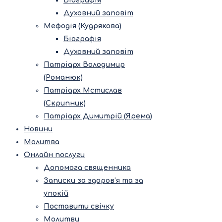
Біографія
Духовний заповіт
Мефодія (Кудрякова)
Біографія
Духовний заповіт
Патріарх Володимир
(Романюк)
Патріарх Мстислав
(Скрипник)
Патріарх Димитрій (Ярема)
Новини
Молитва
Онлайн послуги
Допомога священника
Записки за здоров’я та за
упокій
Поставити свічку
Молитви