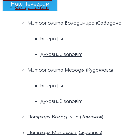
Наш Телеграм
Фонди пам’яті
Митрополита Володимира (Сабодана)
Біографія
Духовний заповіт
Митрополита Мефодія (Кудрякова)
Біографія
Духовний заповіт
Патріарх Володимир (Романюк)
Патріарх Мстислав (Скрипник)