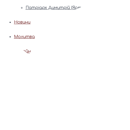
Патріарх Димитрій (Ярема)
Новини
Молитва
Онлайн послуги
Допомога священника
Записки за здоров’я та за упокій
Поставити свічку
Молитви
Календар