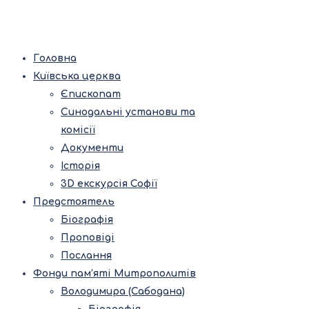
Головна
Київська церква
Єпископат
Синодальні установи та
комісії
Документи
Історія
3D екскурсія Софії
Предстоятель
Біографія
Проповіді
Послання
Фонди пам’яті Митрополитів
Володимира (Сабодана)