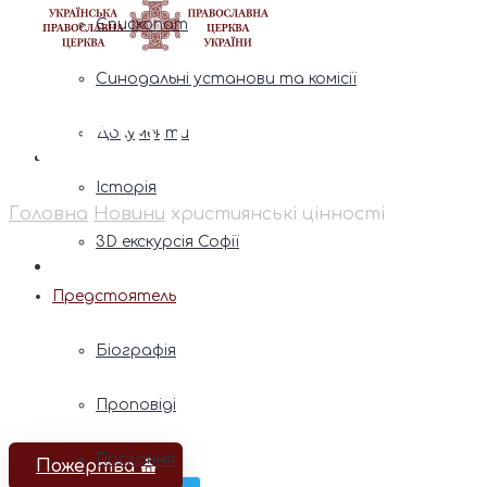
Єпископат
Синодальні установи та комісії
християнські цінно
Документи
Історія
Головна
Новини
християнські цінності
3D екскурсія Софії
Предстоятель
Біографія
Проповіді
Послання
Пожертва ⛪️