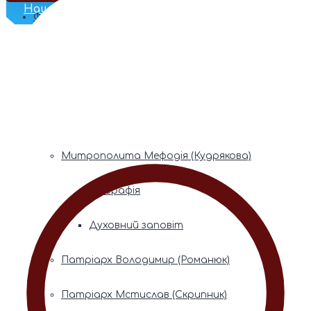
Наш Телеграм
Фонди пам’яті
Митрополита Володимира (Сабодана)
Біографія
Духовний заповіт
Митрополита Мефодія (Кудрякова)
Біографія
Духовний заповіт
Патріарх Володимир (Романюк)
Патріарх Мстислав (Скрипник)