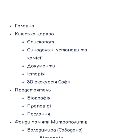
Головна
Київська церква
Єпископат
Синодальні установи та
комісії
Документи
Історія
3D екскурсія Софії
Предстоятель
Біографія
Проповіді
Послання
Фонди пам’яті Митрополитів
Володимира (Сабодана)