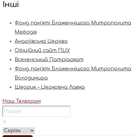
Інші
Фонд пам’яті Блаженнішого Митрополита
Мефодія
Андріївська Церква
Офіційний сайт ПЦУ
Вселенський Патріархат
Фонд пам’яті Блаженнішого Митрополита
Володимира
Щедрик – Церковна Лавка
Наш Телеграм
із