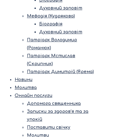
Біографія
Духовний заповіт
Мефодія (Кудрякова)
Біографія
Духовний заповіт
Патріарх Володимир
(Романюк)
Патріарх Мстислав
(Скрипник)
Патріарх Димитрій (Ярема)
Новини
Молитва
Онлайн послуги
Допомога священника
Записки за здоров’я та за
упокій
Поставити свічку
Молитви