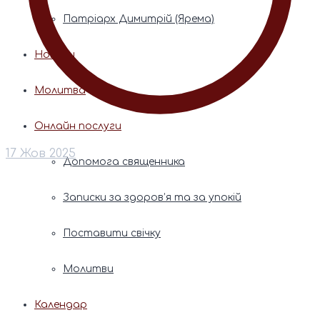
Патріарх Димитрій (Ярема)
Новини
Молитва
Онлайн послуги
17 Жов 2025
Допомога священника
Записки за здоров’я та за упокій
Поставити свічку
Молитви
Календар