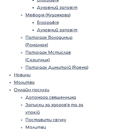
Біографія
Духовний заповіт
Мефодія (Кудрякова)
Біографія
Духовний заповіт
Патріарх Володимир
(Романюк)
Патріарх Мстислав
(Скрипник)
Патріарх Димитрій (Ярема)
Новини
Молитва
Онлайн послуги
Допомога священника
Записки за здоров’я та за
упокій
Поставити свічку
Молитви