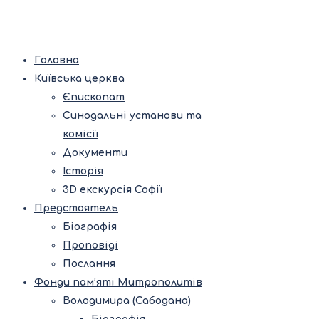
Головна
Київська церква
Єпископат
Синодальні установи та
комісії
Документи
Історія
3D екскурсія Софії
Предстоятель
Біографія
Проповіді
Послання
Фонди пам’яті Митрополитів
Володимира (Сабодана)