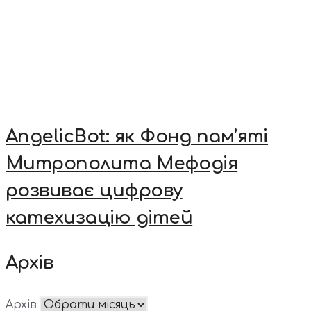
AngelicBot: як Фонд пам’яті
Митрополита Мефодія
розвиває цифрову
катехизацію дітей
Архів
Архів