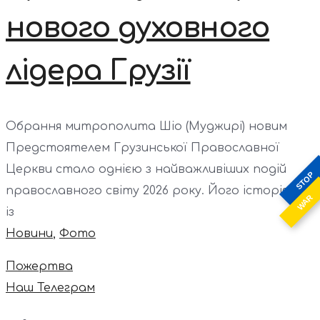
нового духовного
лідера Грузії
Обрання митрополита Шіо (Муджирі) новим
Предстоятелем Грузинської Православної
Церкви стало однією з найважливіших подій
STOP
православного світу 2026 року. Його історія...
WAR
із
Новини
,
Фото
Пожертва
Наш Телеграм