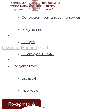
Єпископат
Синодальні установи та комісії
Ілія ІІ
Документи
Історія
Головна
Новини
Ілія ІІ
3D екскурсія Софії
Предстоятель
Біографія
Проповіді
Послання
Пожертва ⛪️