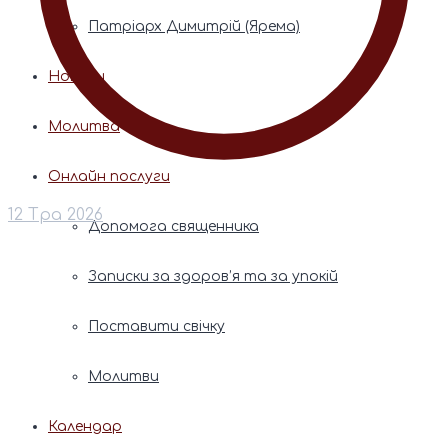
Патріарх Димитрій (Ярема)
Новини
Молитва
Онлайн послуги
12 Тра 2026
Допомога священника
Записки за здоров’я та за упокій
Поставити свічку
Молитви
Календар