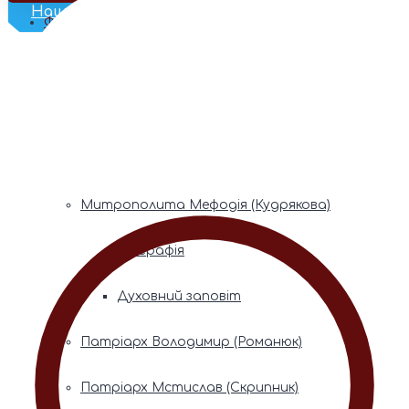
Наш Телеграм
Фонди пам’яті
Митрополита Володимира (Сабодана)
Біографія
Духовний заповіт
Митрополита Мефодія (Кудрякова)
Біографія
Духовний заповіт
Патріарх Володимир (Романюк)
Патріарх Мстислав (Скрипник)