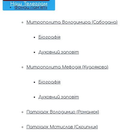
Наш Телеграм
Фонди пам’яті
Митрополита Володимира (Сабодана)
Біографія
Духовний заповіт
Митрополита Мефодія (Кудрякова)
Біографія
Духовний заповіт
Патріарх Володимир (Романюк)
Патріарх Мстислав (Скрипник)