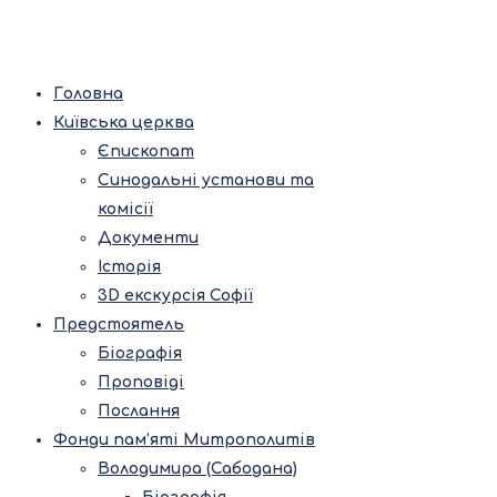
Головна
Київська церква
Єпископат
Синодальні установи та
комісії
Документи
Історія
3D екскурсія Софії
Предстоятель
Біографія
Проповіді
Послання
Фонди пам’яті Митрополитів
Володимира (Сабодана)