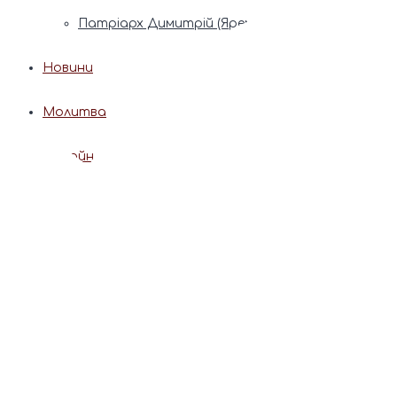
Патріарх Димитрій (Ярема)
Новини
Молитва
Онлайн послуги
Допомога священника
Записки за здоров’я та за упокій
Поставити свічку
Молитви
Календар