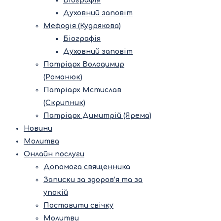
Біографія
Духовний заповіт
Мефодія (Кудрякова)
Біографія
Духовний заповіт
Патріарх Володимир
(Романюк)
Патріарх Мстислав
(Скрипник)
Патріарх Димитрій (Ярема)
Новини
Молитва
Онлайн послуги
Допомога священника
Записки за здоров’я та за
упокій
Поставити свічку
Молитви