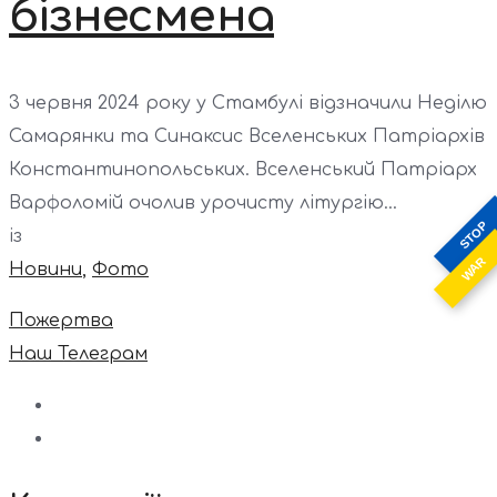
бізнесмена
3 червня 2024 року у Стамбулі відзначили Неділю
Самарянки та Синаксис Вселенських Патріархів
Константинопольських. Вселенський Патріарх
Варфоломій очолив урочисту літургію...
STOP
із
WAR
Новини
,
Фото
Пожертва
Наш Телеграм