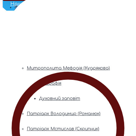
Наш Телеграм
Фонди пам’яті
Митрополита Володимира (Сабодана)
Біографія
Духовний заповіт
Митрополита Мефодія (Кудрякова)
Біографія
Духовний заповіт
Патріарх Володимир (Романюк)
Патріарх Мстислав (Скрипник)