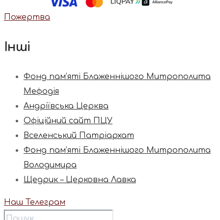
Пожертва
Інші
Фонд пам’яті Блаженнішого Митрополита
Мефодія
Андріївська Церква
Офіційний сайт ПЦУ
Вселенський Патріархат
Фонд пам’яті Блаженнішого Митрополита
Володимира
Щедрик – Церковна Лавка
Наш Телеграм