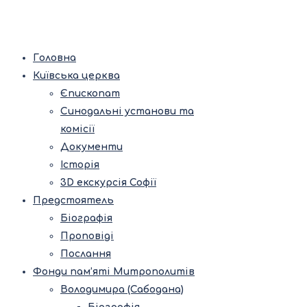
Головна
Київська церква
Єпископат
Синодальні установи та
комісії
Документи
Історія
3D екскурсія Софії
Предстоятель
Біографія
Проповіді
Послання
Фонди пам’яті Митрополитів
Володимира (Сабодана)