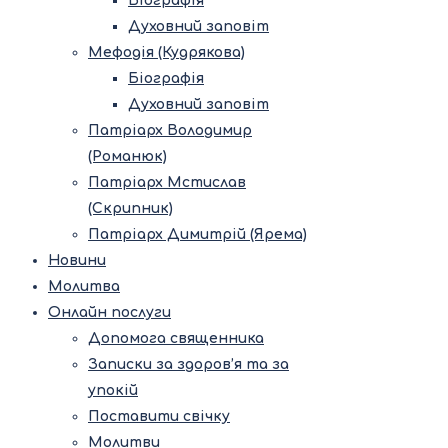
Біографія
Духовний заповіт
Мефодія (Кудрякова)
Біографія
Духовний заповіт
Патріарх Володимир
(Романюк)
Патріарх Мстислав
(Скрипник)
Патріарх Димитрій (Ярема)
Новини
Молитва
Онлайн послуги
Допомога священника
Записки за здоров’я та за
упокій
Поставити свічку
Молитви