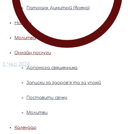
Патріарх Димитрій (Ярема)
Новини
Молитва
Онлайн послуги
3 Чер 2024
Допомога священника
Записки за здоров’я та за упокій
Поставити свічку
Молитви
Календар