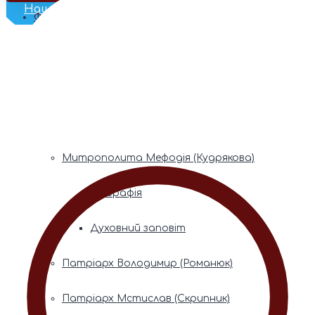
Наш Телеграм
Фонди пам’яті
Митрополита Володимира (Сабодана)
Біографія
Духовний заповіт
Митрополита Мефодія (Кудрякова)
Біографія
Духовний заповіт
Патріарх Володимир (Романюк)
Патріарх Мстислав (Скрипник)