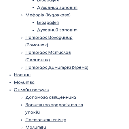
Біографія
Духовний заповіт
Мефодія (Кудрякова)
Біографія
Духовний заповіт
Патріарх Володимир
(Романюк)
Патріарх Мстислав
(Скрипник)
Патріарх Димитрій (Ярема)
Новини
Молитва
Онлайн послуги
Допомога священника
Записки за здоров’я та за
упокій
Поставити свічку
Молитви