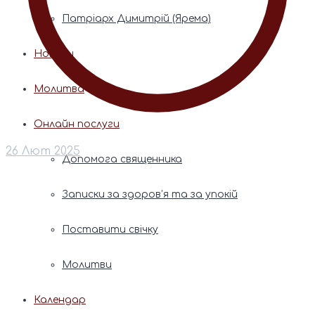
Патріарх Димитрій (Ярема)
Новини
Молитва
Онлайн послуги
26 Лют 2025
Допомога священника
Записки за здоров’я та за упокій
Поставити свічку
Молитви
Календар