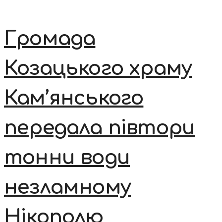
Громада
Козацького храму
Кам’янського
передала півтори
тонни води
незламному
Нікополю