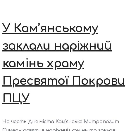
У Кам’янському
заклали наріжний
камінь храму
Пресвятої Покрови
ПЦУ
На честь Дня міста Кам’янське Митрополит
Симеон освятив наріжний камінь та заклав