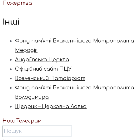
Пожертва
Інші
Фонд пам’яті Блаженнішого Митрополита
Мефодія
Андріївська Церква
Офіційний сайт ПЦУ
Вселенський Патріархат
Фонд пам’яті Блаженнішого Митрополита
Володимира
Щедрик – Церковна Лавка
Наш Телеграм