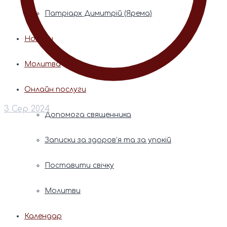
Патріарх Димитрій (Ярема)
Новини
Молитва
Онлайн послуги
3 Сер 2024
Допомога священника
Записки за здоров’я та за упокій
Поставити свічку
Молитви
Календар