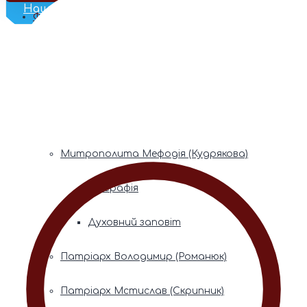
Наш Телеграм
Фонди пам’яті
Митрополита Володимира (Сабодана)
Біографія
Духовний заповіт
Митрополита Мефодія (Кудрякова)
Біографія
Духовний заповіт
Патріарх Володимир (Романюк)
Патріарх Мстислав (Скрипник)