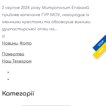
2 серпня 2024 року Митрополит Епіфаній
прийняв капеланів ГУР МОУ, нагородив їх
іменними хрестами та обговорив виклики
душпастирської опіки на...
із
STOP
Новини
,
Фото
WAR
Пожертва
Наш Телеграм
Категорії