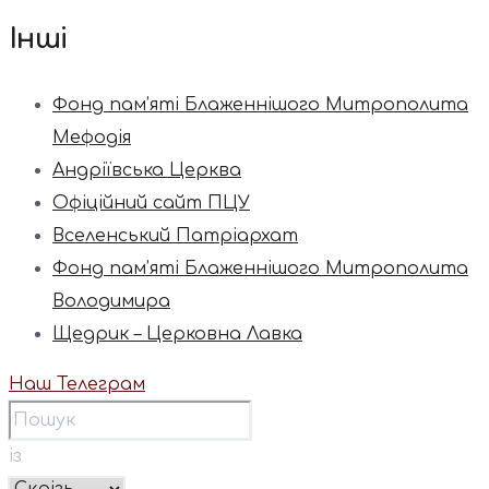
Інші
Фонд пам’яті Блаженнішого Митрополита
Мефодія
Андріївська Церква
Офіційний сайт ПЦУ
Вселенський Патріархат
Фонд пам’яті Блаженнішого Митрополита
Володимира
Щедрик – Церковна Лавка
Наш Телеграм
із