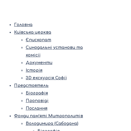
Головна
Київська церква
Єпископат
Синодальні установи та
комісії
Документи
Історія
3D екскурсія Софії
Предстоятель
Біографія
Проповіді
Послання
Фонди пам’яті Митрополитів
Володимира (Сабодана)