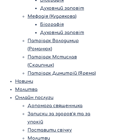
Біографія
Духовний заповіт
Мефодія (Кудрякова)
Біографія
Духовний заповіт
Патріарх Володимир
(Романюк)
Патріарх Мстислав
(Скрипник)
Патріарх Димитрій (Ярема)
Новини
Молитва
Онлайн послуги
Допомога священника
Записки за здоров’я та за
упокій
Поставити свічку
Молитви