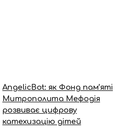
AngelicBot: як Фонд пам’яті
Митрополита Мефодія
розвиває цифрову
катехизацію дітей