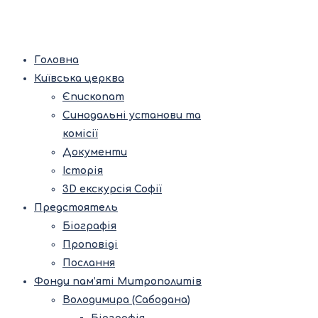
Головна
Київська церква
Єпископат
Синодальні установи та
комісії
Документи
Історія
3D екскурсія Софії
Предстоятель
Біографія
Проповіді
Послання
Фонди пам’яті Митрополитів
Володимира (Сабодана)