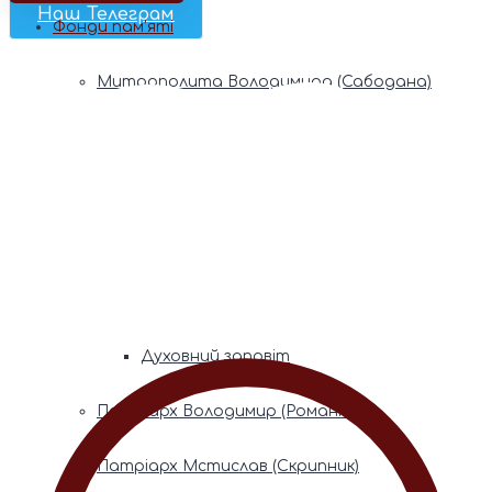
Наш Телеграм
Фонди пам’яті
Митрополита Володимира (Сабодана)
Біографія
Духовний заповіт
Митрополита Мефодія (Кудрякова)
Біографія
Духовний заповіт
Патріарх Володимир (Романюк)
Патріарх Мстислав (Скрипник)