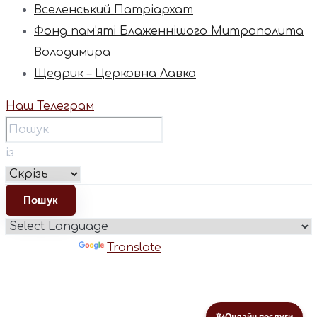
Вселенський Патріархат
Фонд пам’яті Блаженнішого Митрополита
Володимира
Щедрик – Церковна Лавка
Наш Телеграм
із
Powered by
Translate
✨