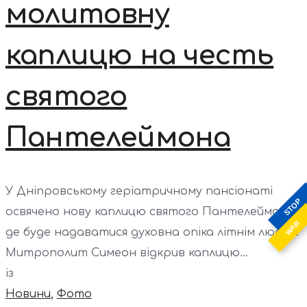
молитовну
каплицю на честь
святого
Пантелеймона
У Дніпровському геріатричному пансіонаті
STOP
освячено нову каплицю святого Пантелеймона,
WAR
де буде надаватися духовна опіка літнім людям.
Митрополит Симеон відкрив каплицю...
із
Новини
,
Фото