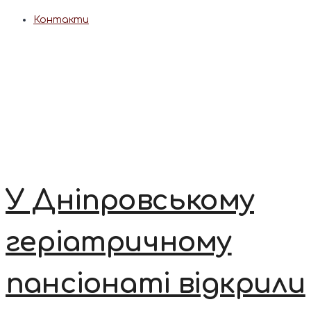
Контакти
У Дніпровському
геріатричному
пансіонаті відкрили