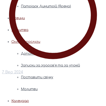
Патріарх Димитрій (Ярема)
Новини
Молитва
Онлайн послуги
Допомога священника
Записки за здоров’я та за упокій
7 Вер 2024
Поставити свічку
Молитви
Календар