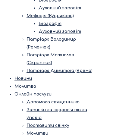
Біографія
Духовний заповіт
Мефодія (Кудрякова)
Біографія
Духовний заповіт
Патріарх Володимир
(Романюк)
Патріарх Мстислав
(Скрипник)
Патріарх Димитрій (Ярема)
Новини
Молитва
Онлайн послуги
Допомога священника
Записки за здоров’я та за
упокій
Поставити свічку
Молитви