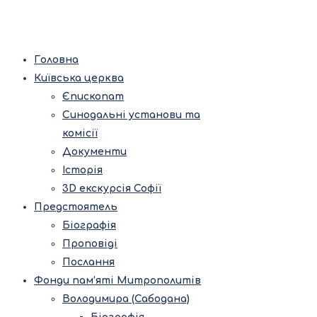
Головна
Київська церква
Єпископат
Синодальні установи та
комісії
Документи
Історія
3D екскурсія Софії
Предстоятель
Біографія
Проповіді
Послання
Фонди пам’яті Митрополитів
Володимира (Сабодана)