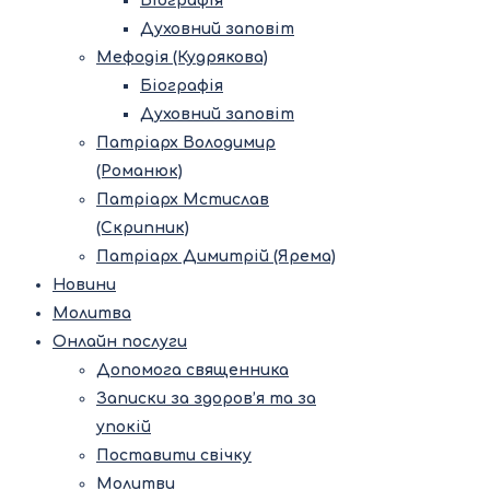
Біографія
Духовний заповіт
Мефодія (Кудрякова)
Біографія
Духовний заповіт
Патріарх Володимир
(Романюк)
Патріарх Мстислав
(Скрипник)
Патріарх Димитрій (Ярема)
Новини
Молитва
Онлайн послуги
Допомога священника
Записки за здоров’я та за
упокій
Поставити свічку
Молитви