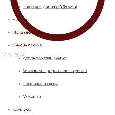
Патріарх Димитрій (Ярема)
Новини
Молитва
Онлайн послуги
17 Кві 2024
Допомога священника
Записки за здоров’я та за упокій
Поставити свічку
Молитви
Календар