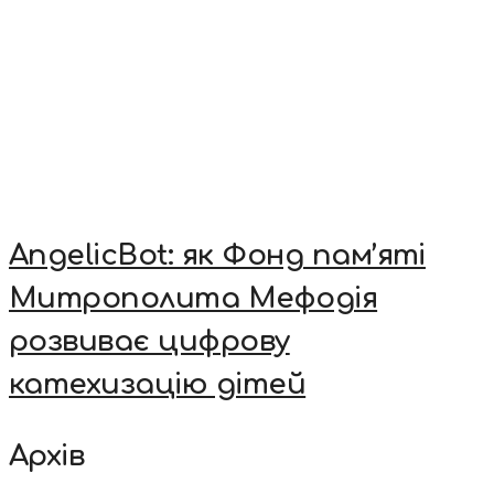
AngelicBot: як Фонд пам’яті
Митрополита Мефодія
розвиває цифрову
катехизацію дітей
Архів