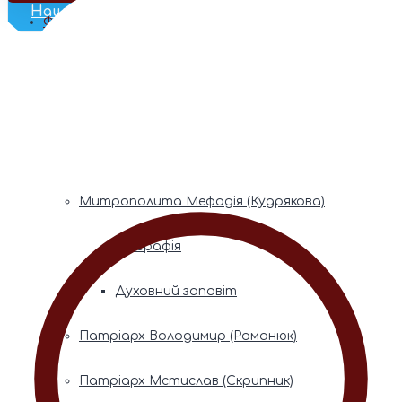
Наш Телеграм
Фонди пам’яті
Митрополита Володимира (Сабодана)
Біографія
Духовний заповіт
Митрополита Мефодія (Кудрякова)
Біографія
Духовний заповіт
Патріарх Володимир (Романюк)
Патріарх Мстислав (Скрипник)