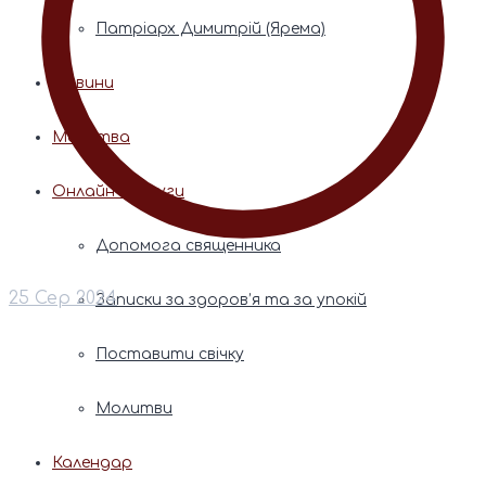
Патріарх Димитрій (Ярема)
Новини
Молитва
Онлайн послуги
Допомога священника
25 Сер 2024
Записки за здоров’я та за упокій
Поставити свічку
Молитви
Календар