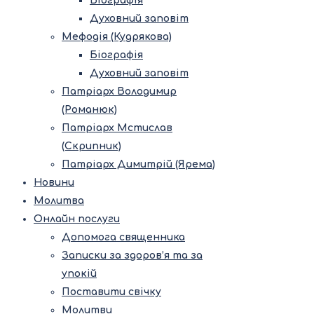
Біографія
Духовний заповіт
Мефодія (Кудрякова)
Біографія
Духовний заповіт
Патріарх Володимир
(Романюк)
Патріарх Мстислав
(Скрипник)
Патріарх Димитрій (Ярема)
Новини
Молитва
Онлайн послуги
Допомога священника
Записки за здоров’я та за
упокій
Поставити свічку
Молитви