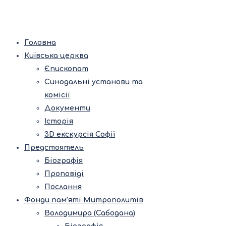
Головна
Київська церква
Єпископат
Синодальні установи та
комісії
Документи
Історія
3D екскурсія Софії
Предстоятель
Біографія
Проповіді
Послання
Фонди пам’яті Митрополитів
Володимира (Сабодана)