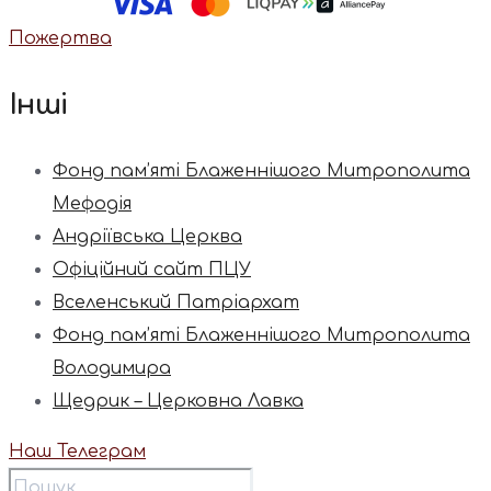
Пожертва
Інші
Фонд пам’яті Блаженнішого Митрополита
Мефодія
Андріївська Церква
Офіційний сайт ПЦУ
Вселенський Патріархат
Фонд пам’яті Блаженнішого Митрополита
Володимира
Щедрик – Церковна Лавка
Наш Телеграм