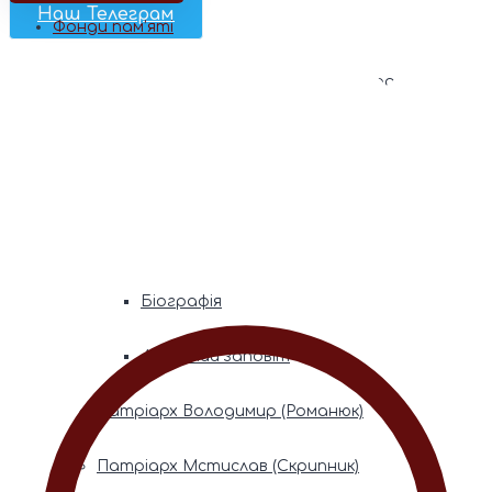
Наш Телеграм
Фонди пам’яті
Митрополита Володимира (Сабодана)
Біографія
Духовний заповіт
Митрополита Мефодія (Кудрякова)
Біографія
Духовний заповіт
Патріарх Володимир (Романюк)
Патріарх Мстислав (Скрипник)