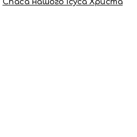
Спаса нашого Ісуса Христа