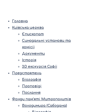
Головна
Київська церква
Єпископат
Синодальні установи та
комісії
Документи
Історія
3D екскурсія Софії
Предстоятель
Біографія
Проповіді
Послання
Фонди пам’яті Митрополитів
Володимира (Сабодана)