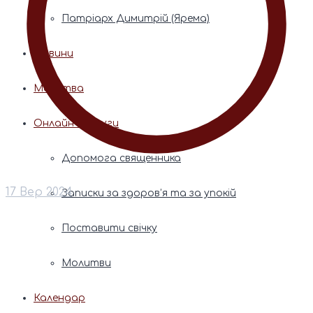
Патріарх Димитрій (Ярема)
Новини
Молитва
Онлайн послуги
Допомога священника
17 Вер 2024
Записки за здоров’я та за упокій
Поставити свічку
Молитви
Календар