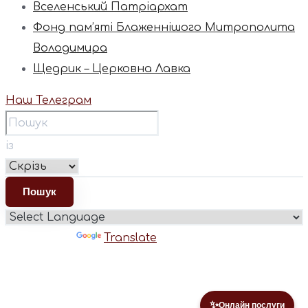
Вселенський Патріархат
Фонд пам’яті Блаженнішого Митрополита
Володимира
Щедрик – Церковна Лавка
Наш Телеграм
із
Powered by
Translate
✨
Онлайн послуги