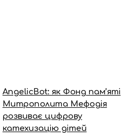
AngelicBot: як Фонд пам’яті
Митрополита Мефодія
розвиває цифрову
катехизацію дітей