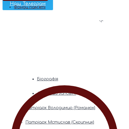
Наш Телеграм
Фонди пам’яті
Митрополита Володимира (Сабодана)
Біографія
Духовний заповіт
Митрополита Мефодія (Кудрякова)
Біографія
Духовний заповіт
Патріарх Володимир (Романюк)
Патріарх Мстислав (Скрипник)