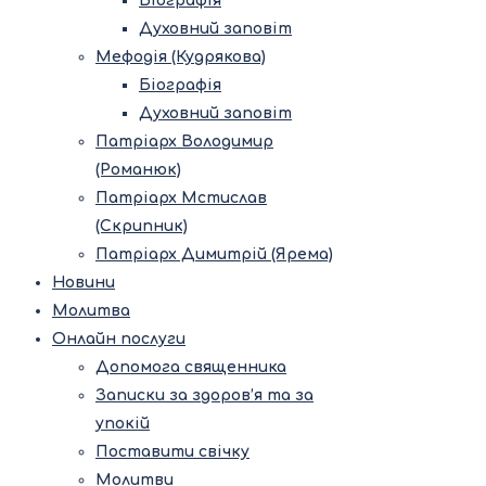
Біографія
Духовний заповіт
Мефодія (Кудрякова)
Біографія
Духовний заповіт
Патріарх Володимир
(Романюк)
Патріарх Мстислав
(Скрипник)
Патріарх Димитрій (Ярема)
Новини
Молитва
Онлайн послуги
Допомога священника
Записки за здоров’я та за
упокій
Поставити свічку
Молитви