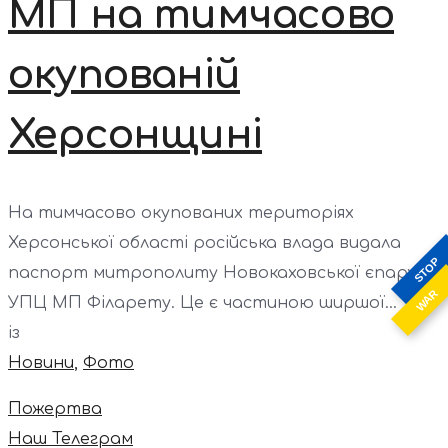
МП на тимчасово
окупованій
Херсонщині
На тимчасово окупованих територіях
Херсонської області російська влада видала
STOP
паспорт митрополиту Новокаховської єпархії
WAR
УПЦ МП Філарету. Це є частиною ширшої...
із
Новини
,
Фото
Пожертва
Наш Телеграм