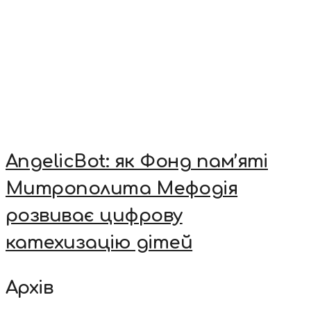
AngelicBot: як Фонд пам’яті
Митрополита Мефодія
розвиває цифрову
катехизацію дітей
Архів