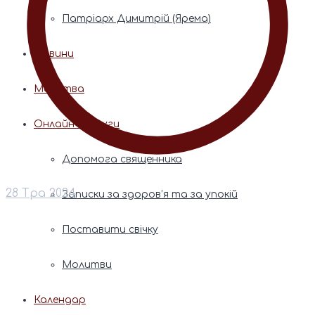
Патріарх Димитрій (Ярема)
Новини
Молитва
Онлайн послуги
Допомога священника
28 Тра 2024
Записки за здоров’я та за упокій
Поставити свічку
Молитви
Календар