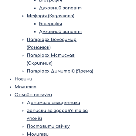
Біографія
Духовний заповіт
Мефодія (Кудрякова)
Біографія
Духовний заповіт
Патріарх Володимир
(Романюк)
Патріарх Мстислав
(Скрипник)
Патріарх Димитрій (Ярема)
Новини
Молитва
Онлайн послуги
Допомога священника
Записки за здоров’я та за
упокій
Поставити свічку
Молитви