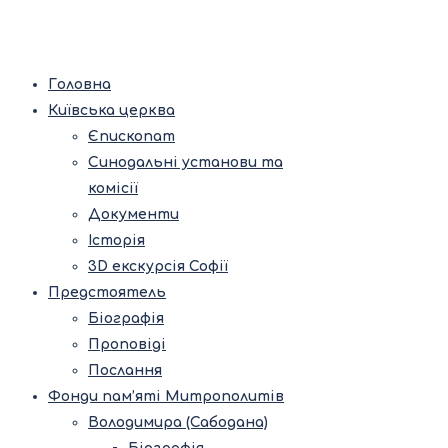
Головна
Київська церква
Єпископат
Синодальні установи та
комісії
Документи
Історія
3D екскурсія Софії
Предстоятель
Біографія
Проповіді
Послання
Фонди пам’яті Митрополитів
Володимира (Сабодана)