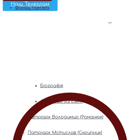
Наш Телеграм
Фонди пам’яті
Митрополита Володимира (Сабодана)
Біографія
Духовний заповіт
Митрополита Мефодія (Кудрякова)
Біографія
Духовний заповіт
Патріарх Володимир (Романюк)
Патріарх Мстислав (Скрипник)