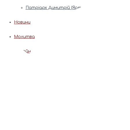
Патріарх Димитрій (Ярема)
Новини
Молитва
Онлайн послуги
Допомога священника
Записки за здоров’я та за упокій
Поставити свічку
Молитви
Календар