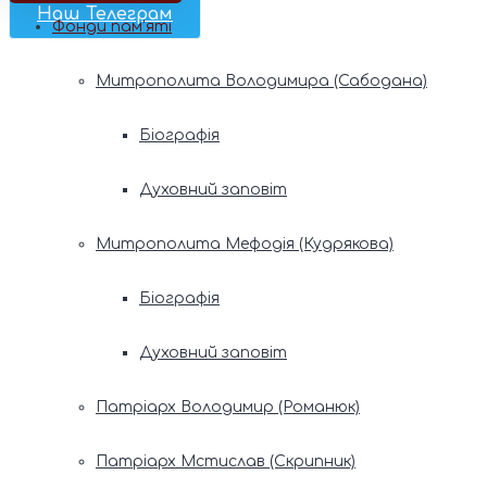
Наш Телеграм
Фонди пам’яті
Митрополита Володимира (Сабодана)
Біографія
Духовний заповіт
Митрополита Мефодія (Кудрякова)
Біографія
Духовний заповіт
Патріарх Володимир (Романюк)
Патріарх Мстислав (Скрипник)