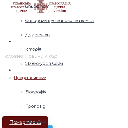
Єпископат
Синодальні установи та комісії
лікарі
Документи
Історія
Головна
Новини
лікарі
3D екскурсія Софії
Предстоятель
Біографія
Проповіді
Послання
Пожертва ⛪️