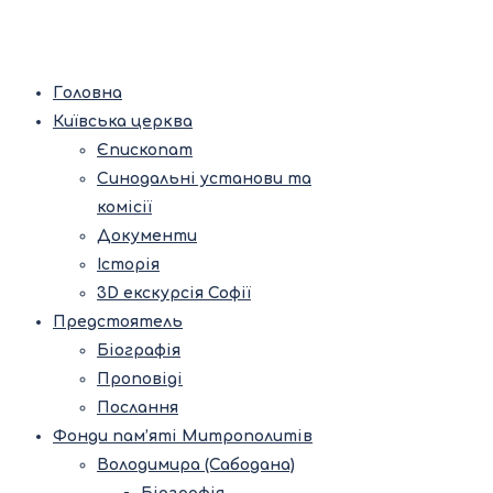
Головна
Київська церква
Єпископат
Синодальні установи та
комісії
Документи
Історія
3D екскурсія Софії
Предстоятель
Біографія
Проповіді
Послання
Фонди пам’яті Митрополитів
Володимира (Сабодана)