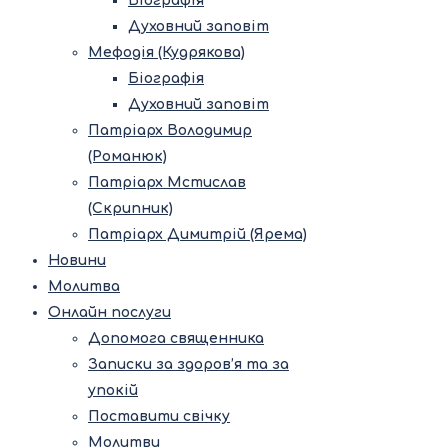
Біографія
Духовний заповіт
Мефодія (Кудрякова)
Біографія
Духовний заповіт
Патріарх Володимир
(Романюк)
Патріарх Мстислав
(Скрипник)
Патріарх Димитрій (Ярема)
Новини
Молитва
Онлайн послуги
Допомога священника
Записки за здоров’я та за
упокій
Поставити свічку
Молитви