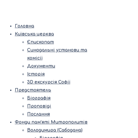
Головна
Київська церква
Єпископат
Синодальні установи та
комісії
Документи
Історія
3D екскурсія Софії
Предстоятель
Біографія
Проповіді
Послання
Фонди пам’яті Митрополитів
Володимира (Сабодана)