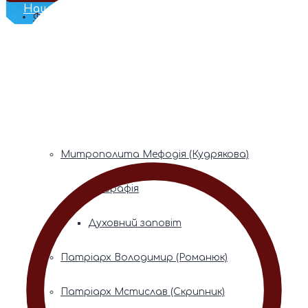
Наш Телеграм
Фонди пам’яті
Митрополита Володимира (Сабодана)
Біографія
Духовний заповіт
Митрополита Мефодія (Кудрякова)
Біографія
Духовний заповіт
Патріарх Володимир (Романюк)
Патріарх Мстислав (Скрипник)