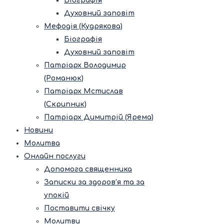
Біографія
Духовний заповіт
Мефодія (Кудрякова)
Біографія
Духовний заповіт
Патріарх Володимир
(Романюк)
Патріарх Мстислав
(Скрипник)
Патріарх Димитрій (Ярема)
Новини
Молитва
Онлайн послуги
Допомога священника
Записки за здоров’я та за
упокій
Поставити свічку
Молитви