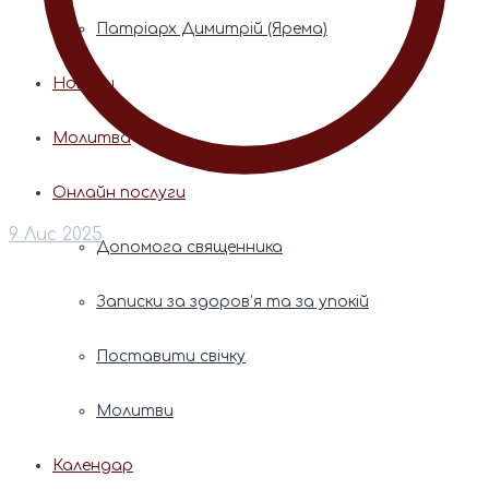
Патріарх Димитрій (Ярема)
Новини
Молитва
Онлайн послуги
9 Лис 2025
Допомога священника
Записки за здоров’я та за упокій
Поставити свічку
Молитви
Календар