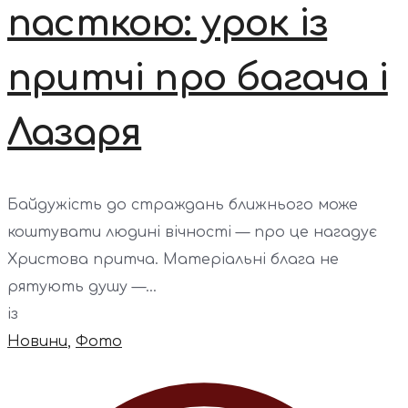
пасткою: урок із
притчі про багача і
Лазаря
Байдужість до страждань ближнього може
коштувати людині вічності — про це нагадує
Христова притча. Матеріальні блага не
рятують душу —...
із
Новини
,
Фото