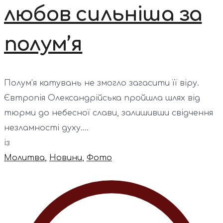
любов сильніша за
полум’я
Полум’я катувань не змогло загасити її віру.
Євтропія Олександрійська пройшла шлях від
тюрми до небесної слави, залишивши свідчення
незламності духу....
із
Молитва
,
Новини
,
Фото