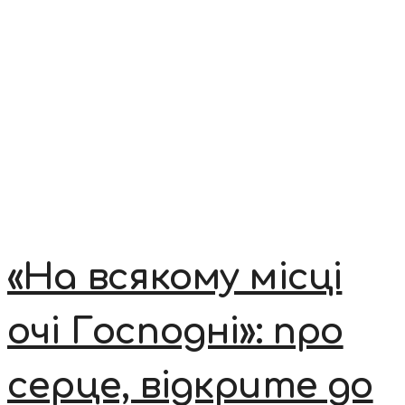
«На всякому місці
очі Господні»: про
серце, відкрите до