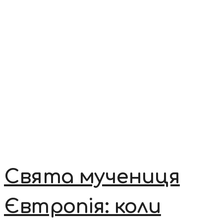
Свята мучениця
Євтропія: коли