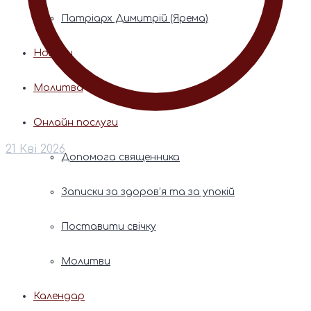
Патріарх Димитрій (Ярема)
Новини
Молитва
Онлайн послуги
21 Кві 2026
Допомога священника
Записки за здоров’я та за упокій
Поставити свічку
Молитви
Календар