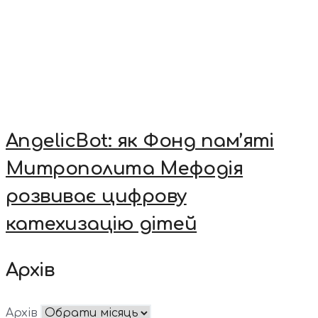
AngelicBot: як Фонд пам’яті
Митрополита Мефодія
розвиває цифрову
катехизацію дітей
Архів
Архів