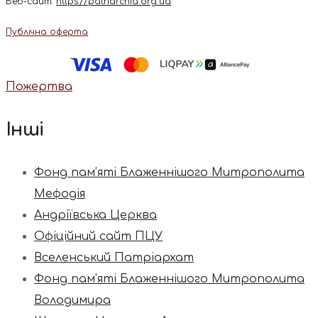
Веб-сайт:
https://patriarchia.org.ua
Публічна оферта
Пожертва
Інші
Фонд пам’яті Блаженнішого Митрополита
Мефодія
Андріївська Церква
Офіційний сайт ПЦУ
Вселенський Патріархат
Фонд пам’яті Блаженнішого Митрополита
Володимира