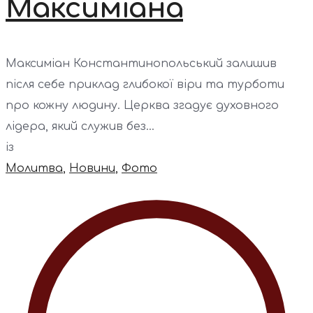
Максиміана
Максиміан Константинопольський залишив
після себе приклад глибокої віри та турботи
про кожну людину. Церква згадує духовного
лідера, який служив без...
із
Молитва
,
Новини
,
Фото