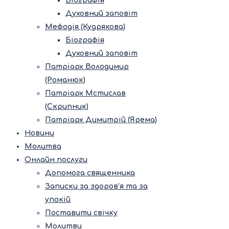
Біографія
Духовний заповіт
Мефодія (Кудрякова)
Біографія
Духовний заповіт
Патріарх Володимир
(Романюк)
Патріарх Мстислав
(Скрипник)
Патріарх Димитрій (Ярема)
Новини
Молитва
Онлайн послуги
Допомога священника
Записки за здоров’я та за
упокій
Поставити свічку
Молитви