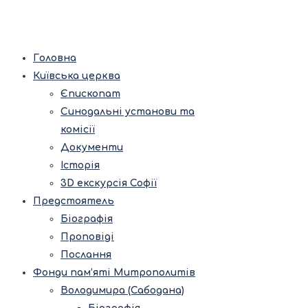
Головна
Київська церква
Єпископат
Синодальні установи та
комісії
Документи
Історія
3D екскурсія Софії
Предстоятель
Біографія
Проповіді
Послання
Фонди пам’яті Митрополитів
Володимира (Сабодана)