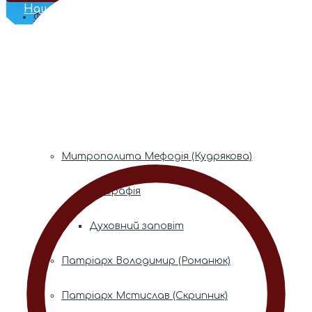
Наш Телеграм
Фонди пам’яті
Митрополита Володимира (Сабодана)
Біографія
Духовний заповіт
Митрополита Мефодія (Кудрякова)
Біографія
Духовний заповіт
Патріарх Володимир (Романюк)
Патріарх Мстислав (Скрипник)