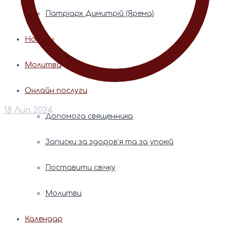
Патріарх Димитрій (Ярема)
Новини
Молитва
Онлайн послуги
18 Лип 2024
Допомога священника
Записки за здоров’я та за упокій
Поставити свічку
Молитви
Календар