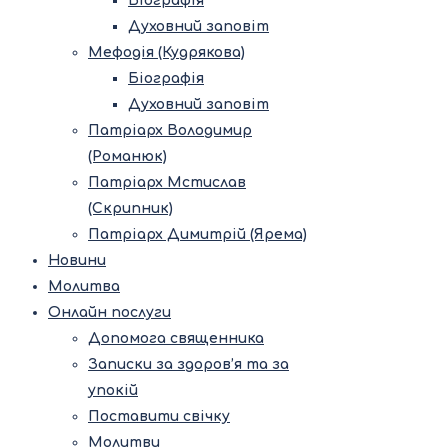
Біографія
Духовний заповіт
Мефодія (Кудрякова)
Біографія
Духовний заповіт
Патріарх Володимир
(Романюк)
Патріарх Мстислав
(Скрипник)
Патріарх Димитрій (Ярема)
Новини
Молитва
Онлайн послуги
Допомога священника
Записки за здоров’я та за
упокій
Поставити свічку
Молитви