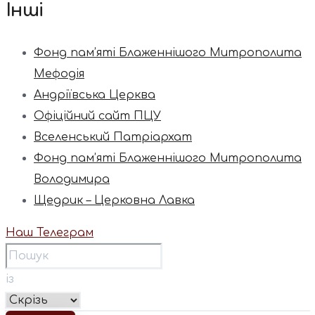
Інші
Фонд пам’яті Блаженнішого Митрополита
Мефодія
Андріївська Церква
Офіційний сайт ПЦУ
Вселенський Патріархат
Фонд пам’яті Блаженнішого Митрополита
Володимира
Щедрик – Церковна Лавка
Наш Телеграм
із