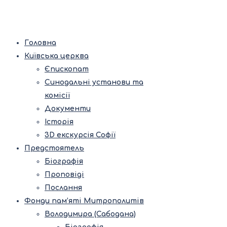
Головна
Київська церква
Єпископат
Синодальні установи та
комісії
Документи
Історія
3D екскурсія Софії
Предстоятель
Біографія
Проповіді
Послання
Фонди пам’яті Митрополитів
Володимира (Сабодана)