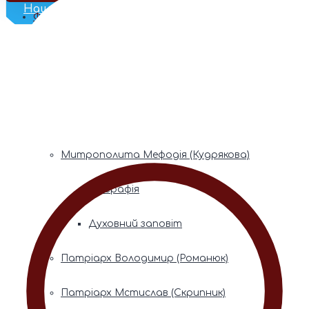
Наш Телеграм
Фонди пам’яті
Митрополита Володимира (Сабодана)
Біографія
Духовний заповіт
Митрополита Мефодія (Кудрякова)
Біографія
Духовний заповіт
Патріарх Володимир (Романюк)
Патріарх Мстислав (Скрипник)