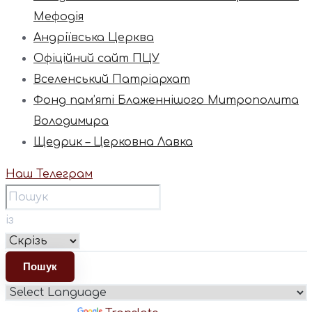
Мефодія
Андріївська Церква
Офіційний сайт ПЦУ
Вселенський Патріархат
Фонд пам’яті Блаженнішого Митрополита
Володимира
Щедрик – Церковна Лавка
Наш Телеграм
із