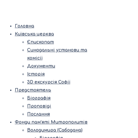
Головна
Київська церква
Єпископат
Синодальні установи та
комісії
Документи
Історія
3D екскурсія Софії
Предстоятель
Біографія
Проповіді
Послання
Фонди пам’яті Митрополитів
Володимира (Сабодана)