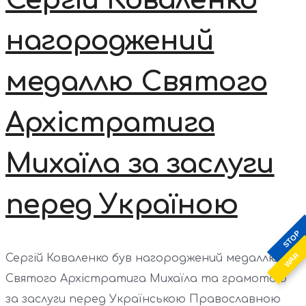
Сергій Коваленко
нагороджений
медаллю Святого
Архістратига
Михаїла за заслуги
перед Україною
STOP
WAR
Сергій Коваленко був нагороджений медаллю
Святого Архістратига Михаїла та грамотою
за заслуги перед Українською Православною