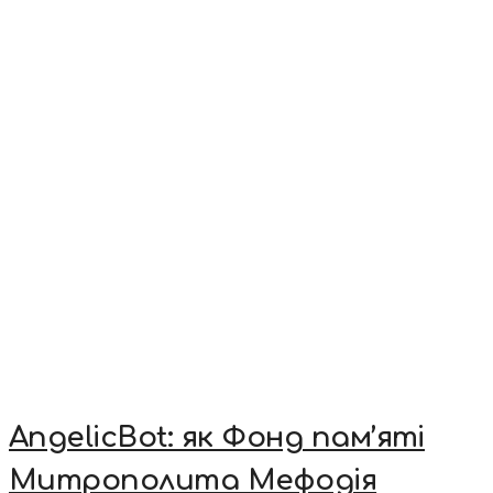
AngelicBot: як Фонд пам’яті
Митрополита Мефодія