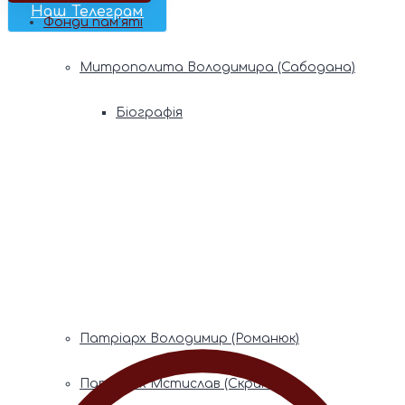
Наш Телеграм
Фонди пам’яті
Митрополита Володимира (Сабодана)
Біографія
Духовний заповіт
Митрополита Мефодія (Кудрякова)
Біографія
Духовний заповіт
Патріарх Володимир (Романюк)
Патріарх Мстислав (Скрипник)