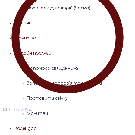
Патріарх Димитрій (Ярема)
Новини
Молитва
Онлайн послуги
Допомога священника
Записки за здоров’я та за упокій
Поставити свічку
14 Сер 2024
Молитви
Календар