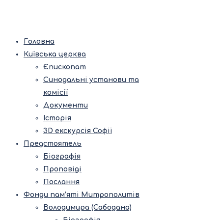
Головна
Київська церква
Єпископат
Синодальні установи та
комісії
Документи
Історія
3D екскурсія Софії
Предстоятель
Біографія
Проповіді
Послання
Фонди пам’яті Митрополитів
Володимира (Сабодана)