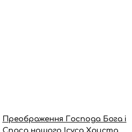
Преображення Господа Бога і
Спаса нашого Ісуса Христа