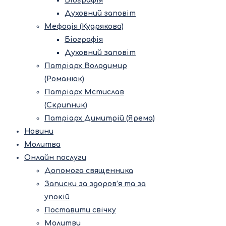
Біографія
Духовний заповіт
Мефодія (Кудрякова)
Біографія
Духовний заповіт
Патріарх Володимир
(Романюк)
Патріарх Мстислав
(Скрипник)
Патріарх Димитрій (Ярема)
Новини
Молитва
Онлайн послуги
Допомога священника
Записки за здоров’я та за
упокій
Поставити свічку
Молитви