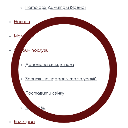
Патріарх Димитрій (Ярема)
Новини
Молитва
Онлайн послуги
Допомога священника
Записки за здоров’я та за упокій
Поставити свічку
Молитви
Календар