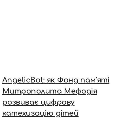
AngelicBot: як Фонд пам’яті
Митрополита Мефодія
розвиває цифрову
катехизацію дітей