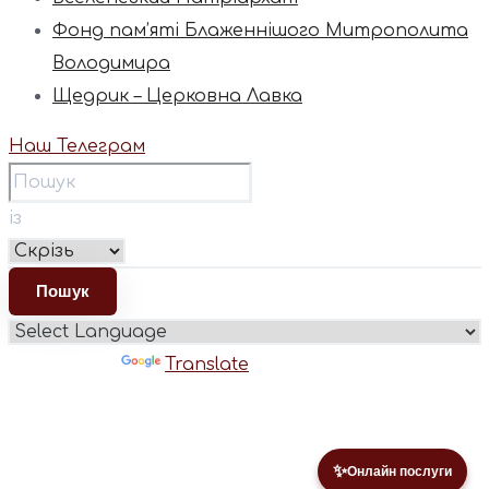
Фонд пам’яті Блаженнішого Митрополита
Володимира
Щедрик – Церковна Лавка
Наш Телеграм
із
Powered by
Translate
✨
Онлайн послуги