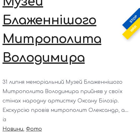
Музей
Блаженнішого
STOP
WAR
Митрополита
Володимира
31 липня меморіальний Музей Блаженнішого
Митрополита Володимира прийняв у своїх
стінах народну артистку Оксану Білозір.
Екскурсію провів митрополит Олександр, а...
із
Новини
,
Фото