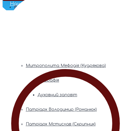
Наш Телеграм
Фонди пам’яті
Митрополита Володимира (Сабодана)
Біографія
Духовний заповіт
Митрополита Мефодія (Кудрякова)
Біографія
Духовний заповіт
Патріарх Володимир (Романюк)
Патріарх Мстислав (Скрипник)