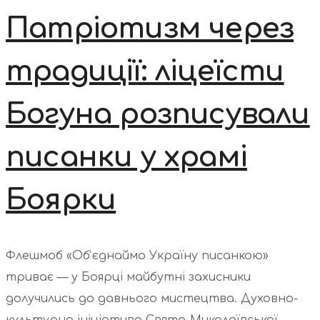
Патріотизм через
традиції: ліцеїсти
Богуна розписували
писанки у храмі
Боярки
Флешмоб «Обʼєднаймо Україну писанкою»
триває — у Боярці майбутні захисники
долучились до давнього мистецтва. Духовно-