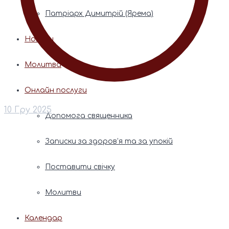
Патріарх Димитрій (Ярема)
Новини
Молитва
Онлайн послуги
10 Гру 2025
Допомога священника
Записки за здоров’я та за упокій
Поставити свічку
Молитви
Календар