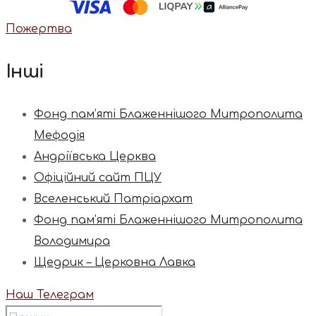
Пожертва
Інші
Фонд пам’яті Блаженнішого Митрополита
Мефодія
Андріївська Церква
Офіційний сайт ПЦУ
Вселенський Патріархат
Фонд пам’яті Блаженнішого Митрополита
Володимира
Щедрик – Церковна Лавка
Наш Телеграм