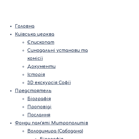
Головна
Київська церква
Єпископат
Синодальні установи та
комісії
Документи
Історія
3D екскурсія Софії
Предстоятель
Біографія
Проповіді
Послання
Фонди пам’яті Митрополитів
Володимира (Сабодана)