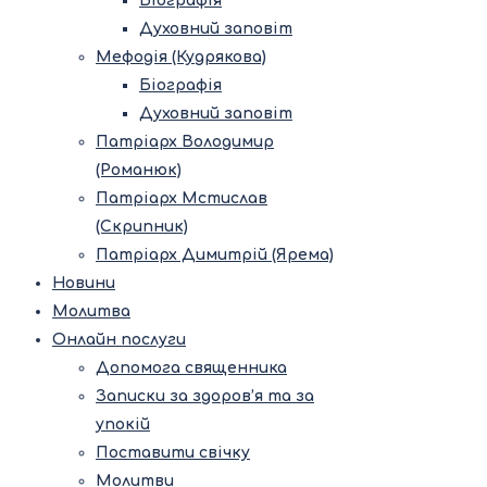
Біографія
Духовний заповіт
Мефодія (Кудрякова)
Біографія
Духовний заповіт
Патріарх Володимир
(Романюк)
Патріарх Мстислав
(Скрипник)
Патріарх Димитрій (Ярема)
Новини
Молитва
Онлайн послуги
Допомога священника
Записки за здоров’я та за
упокій
Поставити свічку
Молитви