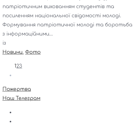
патріотичним вихованням студентів та
посиленням національної свідомості молоді.
Формування патріотичної молоді та боротьба
з інформаційними...
із
Новини
,
Фото
1
2
3
Пожертва
Наш Телеграм