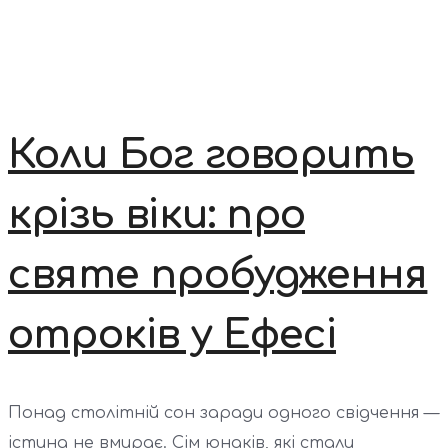
Коли Бог говорить
крізь віки: про
святе пробудження
отроків у Ефесі
Понад столітній сон заради одного свідчення —
істина не вмирає. Сім юнаків, які стали