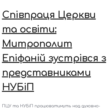
Співпраця Церкви
та освіти:
Митрополит
Епіфаній зустрівся з
представниками
НУБіП
ПЦУ та НУБіП працюватимуть над духовно-