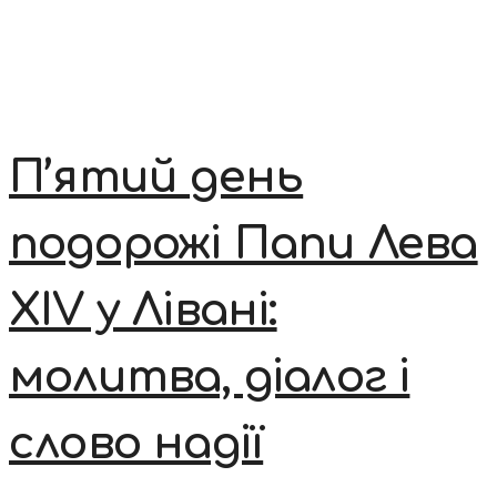
П’ятий день
подорожі Папи Лева
XIV у Лівані:
молитва, діалог і
слово надії