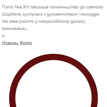
Папа Лев XIV звершив паломництво до святого
Шарбеля, зустрівся з духовенством і молоддю
та взяв участь у міжрелігійному діалозі,
закликавши...
із
Новини
,
Фото