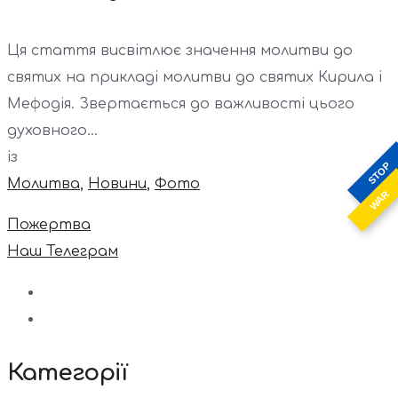
Ця стаття висвітлює значення молитви до
святих на прикладі молитви до святих Кирила і
Мефодія. Звертається до важливості цього
духовного...
із
STOP
Молитва
,
Новини
,
Фото
WAR
Пожертва
Наш Телеграм
Категорії