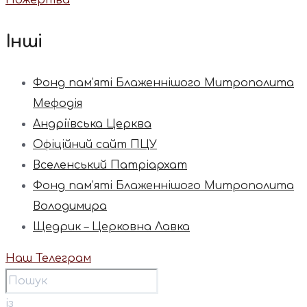
Інші
Фонд пам’яті Блаженнішого Митрополита
Мефодія
Андріївська Церква
Офіційний сайт ПЦУ
Вселенський Патріархат
Фонд пам’яті Блаженнішого Митрополита
Володимира
Щедрик – Церковна Лавка
Наш Телеграм
із