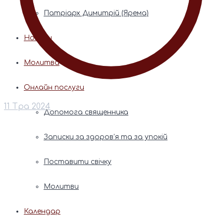
Патріарх Димитрій (Ярема)
Новини
Молитва
Онлайн послуги
11 Тра 2024
Допомога священника
Записки за здоров’я та за упокій
Поставити свічку
Молитви
Календар