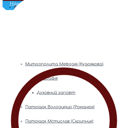
Наш Телеграм
Фонди пам’яті
Митрополита Володимира (Сабодана)
Біографія
Духовний заповіт
Митрополита Мефодія (Кудрякова)
Біографія
Духовний заповіт
Патріарх Володимир (Романюк)
Патріарх Мстислав (Скрипник)