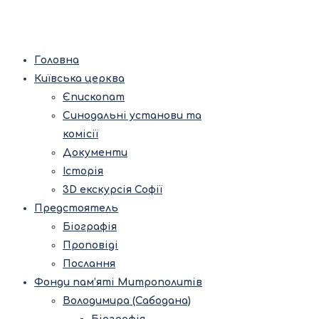
Головна
Київська церква
Єпископат
Синодальні установи та
комісії
Документи
Історія
3D екскурсія Софії
Предстоятель
Біографія
Проповіді
Послання
Фонди пам’яті Митрополитів
Володимира (Сабодана)