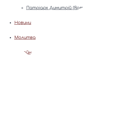
Патріарх Димитрій (Ярема)
Новини
Молитва
Онлайн послуги
Допомога священника
Записки за здоров’я та за упокій
Поставити свічку
Молитви
Календар