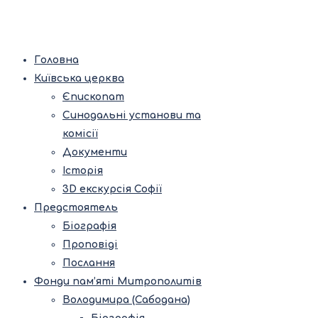
Головна
Київська церква
Єпископат
Синодальні установи та
комісії
Документи
Історія
3D екскурсія Софії
Предстоятель
Біографія
Проповіді
Послання
Фонди пам’яті Митрополитів
Володимира (Сабодана)