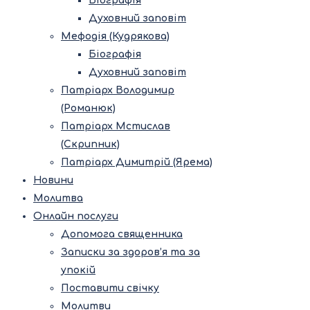
Біографія
Духовний заповіт
Мефодія (Кудрякова)
Біографія
Духовний заповіт
Патріарх Володимир
(Романюк)
Патріарх Мстислав
(Скрипник)
Патріарх Димитрій (Ярема)
Новини
Молитва
Онлайн послуги
Допомога священника
Записки за здоров’я та за
упокій
Поставити свічку
Молитви