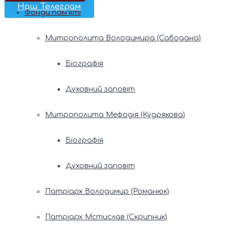
Наш Телеграм
Фонди пам’яті
Митрополита Володимира (Сабодана)
Біографія
Духовний заповіт
Митрополита Мефодія (Кудрякова)
Біографія
Духовний заповіт
Патріарх Володимир (Романюк)
Патріарх Мстислав (Скрипник)